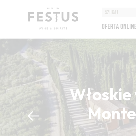
OFERTA ONLIN
Włoskie 
Montep