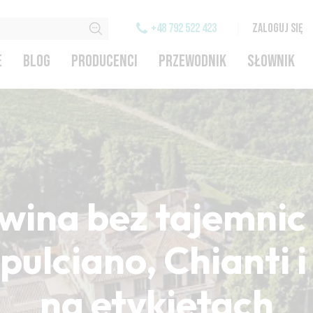
+48 792 522 423
ZALOGUJ SIĘ
E
BLOG
PRODUCENCI
PRZEWODNIK
SŁOWNIK
wina bez tajemnic 
ulciano, Chianti 
na etykietach