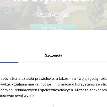
2026-07-28
CZYTAJ WIĘCEJ
CZYTAJ WIĘCEJ
CZYTAJ WIĘCEJ
Szczegóły
Czy masz ukończone 18 lat?
żeby strona działała prawidłowo, a także - za Twoją zgodą - żeb
rowadzić działania marketingowe. Informacje o korzystaniu ze s
 honey
ycznych, reklamowych i społecznościowych. Możesz zaakceptow
stosować swój wybór.