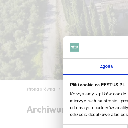
Zgoda
Pliki cookie na FESTUS.PL
strona główna
/
honey
Korzystamy z plików cookie, 
mierzyć ruch na stronie i p
Archiwum wpisów tagu:
od naszych partnerów analit
odrzucić dodatkowe albo do
Wybór