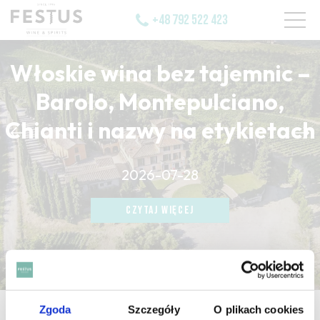
+48 792 522 423
Włoskie wina bez tajemnic –
Barolo, Montepulciano,
Chianti i nazwy na etykietach
CZYTAJ WIĘCEJ
2026-07-28
CZYTAJ WIĘCEJ
CZYTAJ WIĘCEJ
Zgoda
Szczegóły
O plikach cookies
strona główna
/
herbaceous