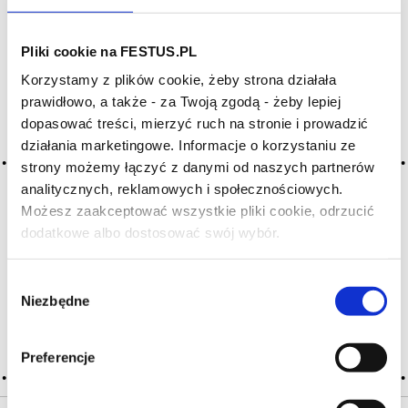
Archiwum wpisów tagu:
Pliki cookie na FESTUS.PL
herbaceous
Korzystamy z plików cookie, żeby strona działała
prawidłowo, a także - za Twoją zgodą - żeby lepiej
dopasować treści, mierzyć ruch na stronie i prowadzić
2016-05-10
działania marketingowe. Informacje o korzystaniu ze
zielne
strony możemy łączyć z danymi od naszych partnerów
analitycznych, reklamowych i społecznościowych.
niejasna aromatyczna nuta pędów winorośli, zarośli i liści
Możesz zaakceptować wszystkie pliki cookie, odrzucić
geranium, spowodowana niecałkowitą dojrzałością skórek
winogron lub brakiem przycinania pędów i przerzedzania liści
dodatkowe albo dostosować swój wybór.
Czy masz ukończone 18 lat?
winorośli; niezbyt jednoznaczne określenie aromatów wina
zbliżonych do aromatów liściastych, trawiastych; istnieją …
Więcej zielne →
Wybór
Niezbędne
zgody
CZYTAJ WIĘCEJ
Preferencje