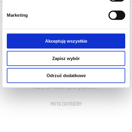
Marketing
Akceptuję wszystkie
O NAS
OFERTA ONLINE
PRODUCENCI
BLOG
PRZEWODNIK
SŁOWNIK
Zapisz wybór
Odrzuć dodatkowe
Ależ to wino jest pyszne!
Piotr Zastróżny