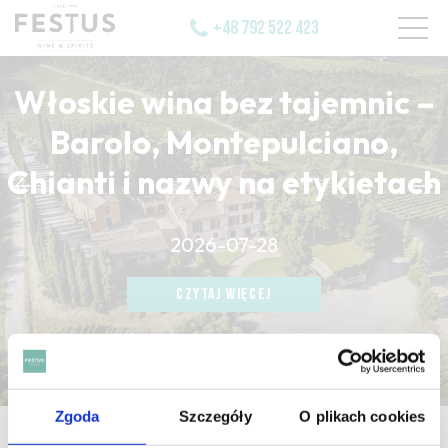
+48 792 522 423
Włoskie wina bez tajemnic –
Barolo, Montepulciano,
Chianti i nazwy na etykietach
CZYTAJ WIĘCEJ
2026-07-28
CZYTAJ WIĘCEJ
CZYTAJ WIĘCEJ
Zgoda
Szczegóły
O plikach cookies
strona główna
/
gaz carbonique