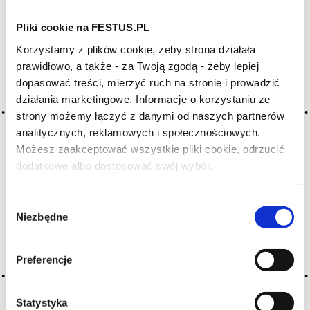
Pliki cookie na FESTUS.PL
Archiwum wpisów tagu: gaz
Korzystamy z plików cookie, żeby strona działała
carbonique
prawidłowo, a także - za Twoją zgodą - żeby lepiej
dopasować treści, mierzyć ruch na stronie i prowadzić
działania marketingowe. Informacje o korzystaniu ze
2016-05-10
strony możemy łączyć z danymi od naszych partnerów
dwutlenek węgla
analitycznych, reklamowych i społecznościowych.
symb. CO2; niepalny gaz bez zapachu i koloru; jeden
Możesz zaakceptować wszystkie pliki cookie, odrzucić
z dwóch, oprócz alkoholu, produktów fermentacji;
dodatkowe albo dostosować swój wybór.
Czy masz ukończone 18 lat?
w procesie fermentacji CO2 chroni moszcz
przed utlenianiem; stosowany przez winiarzy w różnych
fazach procesu winifikacyjnego, niekiedy w połączeniu
Wybór
z azotem; w prawidłowych warunkch większość … Więcej
Niezbędne
zgody
dwutlenek węgla →
CZYTAJ WIĘCEJ
Preferencje
Statystyka