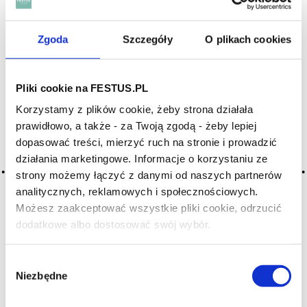
Archiwum wpisów tagu: fleshy
Zgoda
Szczegóły
O plikach cookies
2016-05-10
Pliki cookie na FESTUS.PL
zaokrąglone
Korzystamy z plików cookie, żeby strona działała
łagodne wino bogate w alkohol, bardziej wyraziste niż
prawidłowo, a także - za Twoją zgodą - żeby lepiej
miękkie; smakuje dość tłusto; cechuje się dobrym ciałem
dopasować treści, mierzyć ruch na stronie i prowadzić
i gładką fakturą, sugeruje niską kwasowość,
działania marketingowe. Informacje o korzystaniu ze
ale wystarczającą owocowość, wyrównującą niedostatek
strony możemy łączyć z danymi od naszych partnerów
struktury; giętkie; okrągłe; krągłe
analitycznych, reklamowych i społecznościowych.
CZYTAJ WIĘCEJ
Możesz zaakceptować wszystkie pliki cookie, odrzucić
dodatkowe albo dostosować swój wybór.
Czy masz ukończone 18 lat?
2016-05-10
Wybór
mięsiste
Niezbędne
zgody
jako wyrażenie degustacyjne określa strukturę wina; potężne,