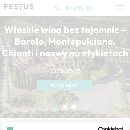
+48 792 522 423
Włoskie wina bez tajemnic –
Barolo, Montepulciano,
Chianti i nazwy na etykietach
CZYTAJ WIĘCEJ
2026-07-28
CZYTAJ WIĘCEJ
CZYTAJ WIĘCEJ
strona główna
/
fleshy