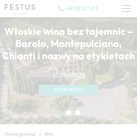
+48 792 522 423
Włoskie wina bez tajemnic –
Barolo, Montepulciano,
Chianti i nazwy na etykietach
CZYTAJ WIĘCEJ
2026-07-28
CZYTAJ WIĘCEJ
CZYTAJ WIĘCEJ
strona główna
/
firm