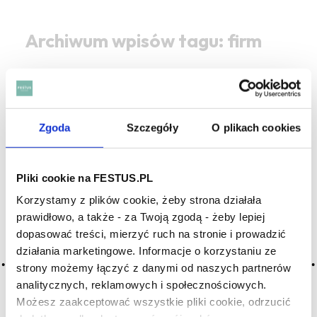
Archiwum wpisów tagu: firm
2016-05-10
zdecydowane
Zgoda
Szczegóły
O plikach cookies
wino o wyrazistym bukiecie i przyjemnym, mocno określonym
smaku, jeszcze nieco twarde, ale przyjemne; przeciwieństwo
wina wiotkiego
Pliki cookie na FESTUS.PL
CZYTAJ WIĘCEJ
Korzystamy z plików cookie, żeby strona działała
prawidłowo, a także - za Twoją zgodą - żeby lepiej
dopasować treści, mierzyć ruch na stronie i prowadzić
2016-05-10
solidne
działania marketingowe. Informacje o korzystaniu ze
strony możemy łączyć z danymi od naszych partnerów
wino o stosunkowo wysokiej kwasowości, dobrej, tanicznej
analitycznych, reklamowych i społecznościowych.
konstrukcji, zwięzłe, krzepkie, z gwarancją dobrego
Możesz zaakceptować wszystkie pliki cookie, odrzucić
starzenia, godne zaufania, pewne, niekiedy nieco rustykalne;