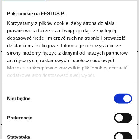
Pliki cookie na FESTUS.PL
Archiwum wpisów tagu: entrée
Korzystamy z plików cookie, żeby strona działała
en bouche
prawidłowo, a także - za Twoją zgodą - żeby lepiej
dopasować treści, mierzyć ruch na stronie i prowadzić
działania marketingowe. Informacje o korzystaniu ze
2016-05-10
strony możemy łączyć z danymi od naszych partnerów
atak
analitycznych, reklamowych i społecznościowych.
pierwszy kontakt z winem; techniczne określenie pierwszego
Możesz zaakceptować wszystkie pliki cookie, odrzucić
wrażenia, jakie sprawia wino w momencie jego smakowania,
dodatkowe albo dostosować swój wybór.
Czy masz ukończone 18 lat?
pierwsze bodźce odbierane przez podniebienie i język
(oraz nos) w pierwszych sekundach degustacji; wino może
wydawać się cierpkie, agresywne lub nie sprawiać … Więcej
Wybór
atak →
Niezbędne
zgody
CZYTAJ WIĘCEJ
Preferencje
Statystyka