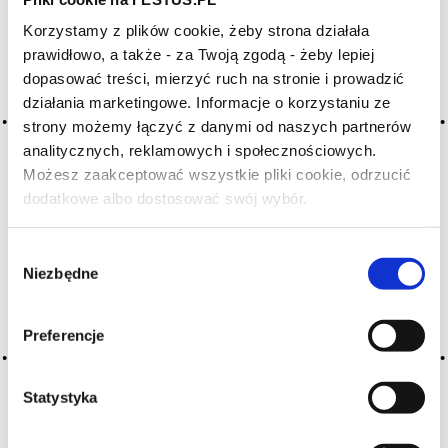
Korzystamy z plików cookie, żeby strona działała
Archiwum wpisów tagu: disc
prawidłowo, a także - za Twoją zgodą - żeby lepiej
dopasować treści, mierzyć ruch na stronie i prowadzić
działania marketingowe. Informacje o korzystaniu ze
2016-05-10
strony możemy łączyć z danymi od naszych partnerów
dysk
analitycznych, reklamowych i społecznościowych.
Możesz zaakceptować wszystkie pliki cookie, odrzucić
określenie powierzchni wina w kieliszku; jego obserwacja
dodatkowe albo dostosować swój wybór.
(na białym tle) jest informacją o właściwościach wina, jego
Czy masz ukończone 18 lat?
kolorze, wieku, odcieniach
Wybór
CZYTAJ WIĘCEJ
Niezbędne
zgody
Preferencje
Statystyka