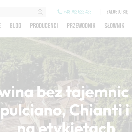
+48 792 522 423
ZALOGUJ SIĘ
E
BLOG
PRODUCENCI
PRZEWODNIK
SŁOWNIK
wina bez tajemnic 
ulciano, Chianti 
na etykietach