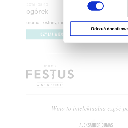
2016-05-10
ogórek
aromat roślinny, mniej dojrzały zapach melona; wa
Odrzuć dodatkow
CZYTAJ WIĘCEJ
Wino to intelektualna część p
Aleksander Dumas