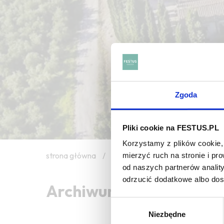
Zgoda
Pliki cookie na FESTUS.PL
Korzystamy z plików cookie, 
strona główna
/
concombre
mierzyć ruch na stronie i p
od naszych partnerów analit
odrzucić dodatkowe albo do
Archiwum wpisów tagu
Wybór
Niezbędne
zgody