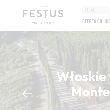
OFERTA ONLIN
Włoskie 
Montep