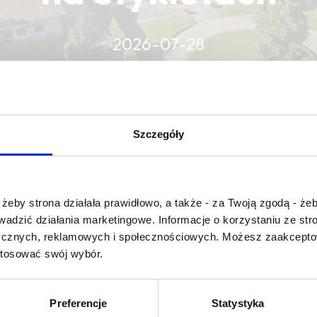
2026-07-28
CZYTAJ WIĘCEJ
CZYTAJ WIĘCEJ
CZYTAJ WIĘCEJ
Szczegóły
Czy masz ukończone 18 lat?
żeby strona działała prawidłowo, a także - za Twoją zgodą - żeb
rowadzić działania marketingowe. Informacje o korzystaniu ze s
ycznych, reklamowych i społecznościowych. Możesz zaakceptow
stosować swój wybór.
: concombre
Preferencje
Statystyka