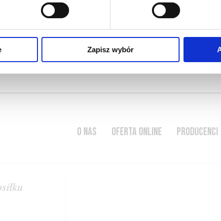
rzywa
e
Zapisz wybór
A
O NAS
OFERTA ONLINE
PRODUCENCI
osiłku