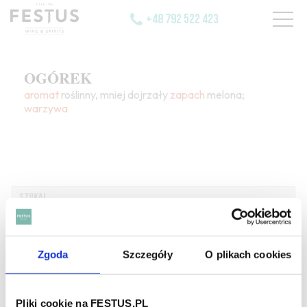
+48 792 522 423
OGÓREK
aromat
roślinny, mniej dojrzały
zapach
melona;
warzywa
SZUKAJ W SŁOWNIKU
Zgoda
Szczegóły
O plikach cookies
HASŁA ALFABETYCZNIE:
WYBIERZ LITERĘ ALFABETU PONIŻEJ:
Pliki cookie na FESTUS.PL