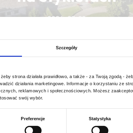
2026-07-28
CZYTAJ WIĘCEJ
CZYTAJ WIĘCEJ
CZYTAJ WIĘCEJ
Szczegóły
Czy masz ukończone 18 lat?
żeby strona działała prawidłowo, a także - za Twoją zgodą - żeb
rowadzić działania marketingowe. Informacje o korzystaniu ze s
ycznych, reklamowych i społecznościowych. Możesz zaakceptow
stosować swój wybór.
 comparative tasting
Preferencje
Statystyka