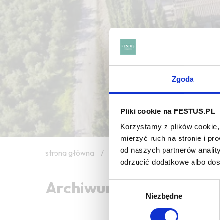
Zgoda
Pliki cookie na FESTUS.PL
Korzystamy z plików cookie, 
mierzyć ruch na stronie i p
od naszych partnerów analit
strona główna
/
comparative tasting
odrzucić dodatkowe albo do
Archiwum wpisów tagu:
Wybór
Niezbędne
zgody