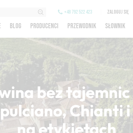
+48 792 522 423
ZALOGUJ SIĘ
E
BLOG
PRODUCENCI
PRZEWODNIK
SŁOWNIK
wina bez tajemnic 
ulciano, Chianti 
na etykietach