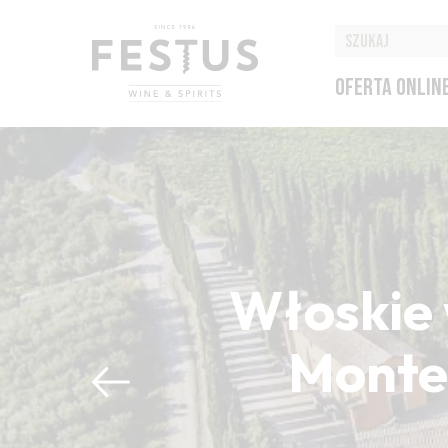
OFERTA ONLIN
Włoskie 
Montep