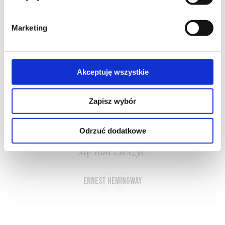
Marketing
O NAS
OFERTA ONLINE
PRODUCENCI
BLOG
Akceptuję wszystkie
PRZEWODNIK
SŁOWNIK
Zapisz wybór
Odrzuć dodatkowe
Wszystko czego oczekuję od wina to, aby
się nim cieszyć
Ernest Hemingway