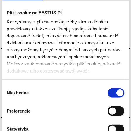
Pliki cookie na FESTUS.PL
Archiwum wpisów tagu:
Korzystamy z plików cookie, żeby strona działała
breathing of wine
prawidłowo, a także - za Twoją zgodą - żeby lepiej
dopasować treści, mierzyć ruch na stronie i prowadzić
działania marketingowe. Informacje o korzystaniu ze
2016-05-10
strony możemy łączyć z danymi od naszych partnerów
oddychanie wina
analitycznych, reklamowych i społecznościowych.
proces, po którym oczekuje się korzystnej zmiany cech
Możesz zaakceptować wszystkie pliki cookie, odrzucić
organoleptycznych wina (organoleptyczna analiza wina);
dodatkowe albo dostosować swój wybór.
Czy masz ukończone 18 lat?
szybszy proces utleniania, zwykle następuje po usunięciu
korka z butelki; aby szybciej napowietrzyć wino, warto
poddać je dekantacji; samo otwarcie butelki … Więcej
Wybór
oddychanie wina →
Niezbędne
zgody
CZYTAJ WIĘCEJ
Preferencje
Statystyka