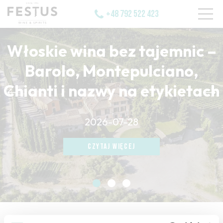
+48 792 522 423
Włoskie wina bez tajemnic –
Barolo, Montepulciano,
Chianti i nazwy na etykietach
CZYTAJ WIĘCEJ
2026-07-28
CZYTAJ WIĘCEJ
CZYTAJ WIĘCEJ
strona główna
/
beefy