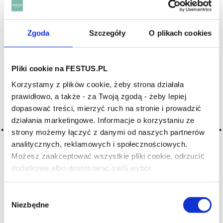
Archiwum wpisów tagu: beefy
Zgoda
Szczegóły
O plikach cookies
2016-05-10
Pliki cookie na FESTUS.PL
muskularne
Korzystamy z plików cookie, żeby strona działała
wino niezwykle treściwe, o potężnym smaku, wyraźnie
prawidłowo, a także - za Twoją zgodą - żeby lepiej
owocowe, głównie młode, o wysokim stężeniu alkoholu
dopasować treści, mierzyć ruch na stronie i prowadzić
i tanin; z definicji oznacza wino niezbyt wyrafinowane, mniej
eleganckie; mimo wysokiej zawartości alkoholu powinno być
działania marketingowe. Informacje o korzystaniu ze
zrównoważone (równowaga); krzepkie; potężne; … Więcej
strony możemy łączyć z danymi od naszych partnerów
muskularne →
analitycznych, reklamowych i społecznościowych.
Możesz zaakceptować wszystkie pliki cookie, odrzucić
CZYTAJ WIĘCEJ
dodatkowe albo dostosować swój wybór.
Czy masz ukończone 18 lat?
2016-05-10
Wybór
mięsiste
Niezbędne
zgody