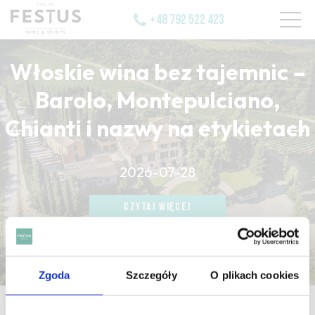
+48 792 522 423
Włoskie wina bez tajemnic –
Barolo, Montepulciano,
Chianti i nazwy na etykietach
CZYTAJ WIĘCEJ
2026-07-28
CZYTAJ WIĘCEJ
CZYTAJ WIĘCEJ
Zgoda
Szczegóły
O plikach cookies
strona główna
/
aneth