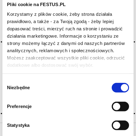
Pliki cookie na FESTUS.PL
Korzystamy z plików cookie, żeby strona działała
Archiwum wpisów tagu: aneth
prawidłowo, a także - za Twoją zgodą - żeby lepiej
dopasować treści, mierzyć ruch na stronie i prowadzić
działania marketingowe. Informacje o korzystaniu ze
2016-05-10
strony możemy łączyć z danymi od naszych partnerów
anyż
analitycznych, reklamowych i społecznościowych.
aromat korzenny (przyprawy, rośliny aromatyczne); istnieje
Możesz zaakceptować wszystkie pliki cookie, odrzucić
wiele odmian tej aromatycznej rośliny; korzennoziołowy
dodatkowe albo dostosować swój wybór.
Czy masz ukończone 18 lat?
zapach a. i kopru włoskiego występuje w wielu winach
białych, młodych, szczególnie tych wywodzących się
z sauvignon blanc, ugni blanc oraz w niektórych
Wybór
langwedockich … Więcej anyż →
Niezbędne
zgody
CZYTAJ WIĘCEJ
Preferencje
Statystyka