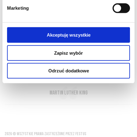
Marketing
O NAS
OFERTA ONLINE
PRODUCENCI
BLOG
Akceptuję wszystkie
PRZEWODNIK
SŁOWNIK
Zapisz wybór
Odrzuć dodatkowe
Piwo produkują ludzie. Wino stworzył Bóg
Martin Luther King
2026 © WSZYSTKIE PRAWA ZASTRZEŻONE PRZEZ FESTUS