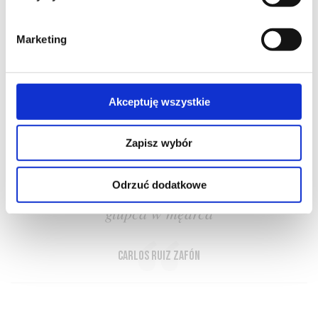
Marketing
O NAS
OFERTA ONLINE
PRODUCENCI
BLOG
Akceptuję wszystkie
PRZEWODNIK
SŁOWNIK
Zapisz wybór
Odrzuć dodatkowe
Wino przeistacza mędrca w głupca, a
głupca w mędrca
Carlos Ruiz Zafón