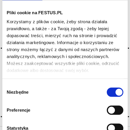
Pliki cookie na FESTUS.PL
Archiwum wpisów tagu:
Korzystamy z plików cookie, żeby strona działała
ancestral method
prawidłowo, a także - za Twoją zgodą - żeby lepiej
dopasować treści, mierzyć ruch na stronie i prowadzić
działania marketingowe. Informacje o korzystaniu ze
2016-05-10
strony możemy łączyć z danymi od naszych partnerów
metoda wiejska
analitycznych, reklamowych i społecznościowych.
dawna, rzemieślnicza metoda wytwarzania win musujących
Możesz zaakceptować wszystkie pliki cookie, odrzucić
praktykowana w Limoux (Blanquettes de Limoux,
dodatkowe albo dostosować swój wybór.
Czy masz ukończone 18 lat?
Langwedocja), Gaillac (Tarn); zasadniczo zastąpiono
ją metodą szampańską lub metodą Charmata w odniesieniu
do tańszych win; przed fermentacją sok lub moszcz jest
Wybór
klarowany i filtrowany; … Więcej metoda wiejska →
Niezbędne
zgody
CZYTAJ WIĘCEJ
Preferencje
Statystyka