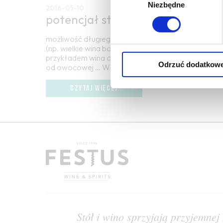
Niezbędne
zgody
2016-05-10
potencjał starzenia
możliwość długiego przechowywania wina w piwnicy 
(np. wielkie wina bordoskie, barolo, niektóre wina ro
przykładem wina o niskim p.s. może być beaujolais l
Odrzuć dodatkow
od owocowej … Więcej potencjał starzenia →
CZYTAJ WIĘCEJ
Stół i wino sprzyjają przyjemnej