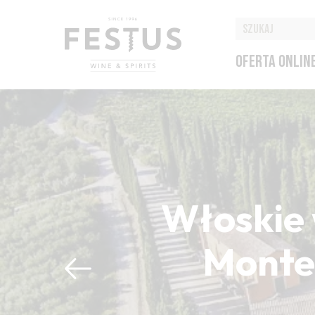
OFERTA ONLIN
Włoskie 
Montep