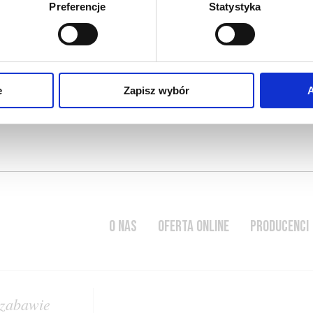
Preferencje
Statystyka
bez utraty jego jakości
dańskie, vin jaune, madera);
ub muscadet; p.s. zależy
e
Zapisz wybór
A
O NAS
OFERTA ONLINE
PRODUCENCI
 zabawie