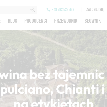
+48 792 522 423
ZALOGUJ SIĘ
E
BLOG
PRODUCENCI
PRZEWODNIK
SŁOWNIK
wina bez tajemnic 
ulciano, Chianti 
na etykietach