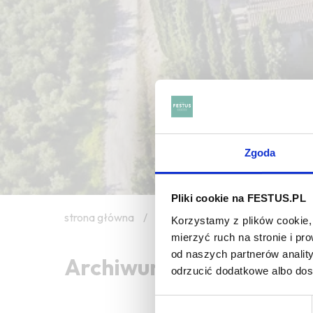
Zgoda
Pliki cookie na FESTUS.PL
strona główna
/
aging potential
Korzystamy z plików cookie, 
mierzyć ruch na stronie i p
od naszych partnerów analit
Archiwum wpisów tagu: 
odrzucić dodatkowe albo do
Wybór