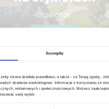
2026-07-28
CZYTAJ WIĘCEJ
CZYTAJ WIĘCEJ
CZYTAJ WIĘCEJ
Szczegóły
Czy masz ukończone 18 lat?
żeby strona działała prawidłowo, a także - za Twoją zgodą - żeb
rowadzić działania marketingowe. Informacje o korzystaniu ze s
ycznych, reklamowych i społecznościowych. Możesz zaakceptow
aging potential
stosować swój wybór.