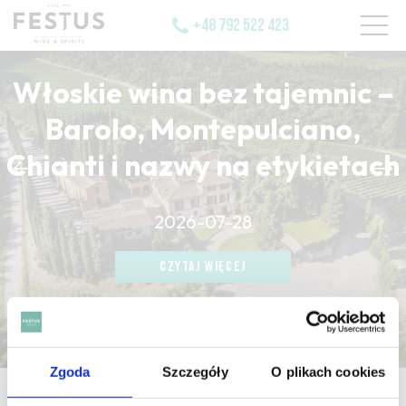
+48 792 522 423
Włoskie wina bez tajemnic –
Barolo, Montepulciano,
Chianti i nazwy na etykietach
CZYTAJ WIĘCEJ
2026-07-28
CZYTAJ WIĘCEJ
CZYTAJ WIĘCEJ
Zgoda
Szczegóły
O plikach cookies
strona główna
/
acéteux