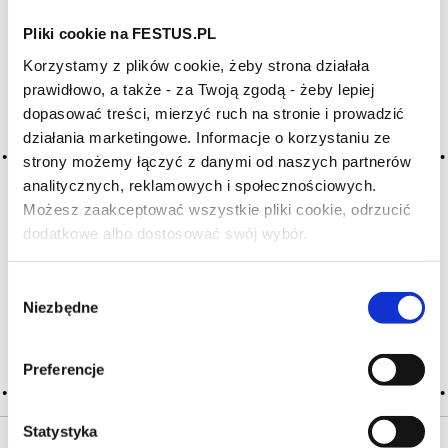
Pliki cookie na FESTUS.PL
Archiwum wpisów tagu:
Korzystamy z plików cookie, żeby strona działała
acéteux
prawidłowo, a także - za Twoją zgodą - żeby lepiej
dopasować treści, mierzyć ruch na stronie i prowadzić
działania marketingowe. Informacje o korzystaniu ze
2016-05-10
strony możemy łączyć z danymi od naszych partnerów
octowe
analitycznych, reklamowych i społecznościowych.
Możesz zaakceptować wszystkie pliki cookie, odrzucić
ostre, nadmiernie cierpkie wino, w którym wyczuwa się
zapach octu i octanu etylu; zwykle następstwo zbyt dużego
dodatkowe albo dostosować swój wybór.
Czy masz ukończone 18 lat?
dostępu powietrza, co wiąże się z utlenianiem się alkoholu
oraz metabolizmem bakterii octowych (acetobacter);
Wybór
najczęściej powodem zepsucia wina … Więcej octowe →
Niezbędne
zgody
CZYTAJ WIĘCEJ
Preferencje
Statystyka