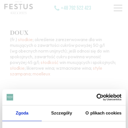
+48 792 522 423
DOUX
(fr.)
słodkie
; określenie zarezerwowane dla win
musujących o zawartości cukrów powyżej 50 g/l
(wg obecnych norm unijnych); jeśli odnosi się do win
spokojnych, zawartość cukru powinna wynosić
powyżej 45 g/l;
słodkość
win musujących i spokojnych;
słodkie
; likierowe wina; wzmacniane wina;
style
szampana
;
moelleux
Zgoda
Szczegóły
O plikach cookies
SZUKAJ W SŁOWNIKU