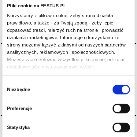
Pliki cookie na FESTUS.PL
HASŁA ALFABETYCZNIE:
Korzystamy z plików cookie, żeby strona działała
WYBIERZ LITERĘ ALFABETU PONIŻEJ:
prawidłowo, a także - za Twoją zgodą - żeby lepiej
dopasować treści, mierzyć ruch na stronie i prowadzić
A
B
C-Ć
D
E
F
G
działania marketingowe. Informacje o korzystaniu ze
H
I
J
K
L-Ł
M
N
strony możemy łączyć z danymi od naszych partnerów
analitycznych, reklamowych i społecznościowych.
O-Ó
P
Q
R
S-Ś
T
Możesz zaakceptować wszystkie pliki cookie, odrzucić
U
V
W
X-Y
dodatkowe albo dostosować swój wybór.
Czy masz ukończone 18 lat?
Z-Ź-Ż
Wybór
Cały czas pracujemy nad wprowadzaniem do
Niezbędne
zgody
słownika nowych haseł. Jeśli jakis termin stwarza
Państwu szczególny problem i nie ma go w słowniku
-
proszę nas o tym poinformować
.
Preferencje
Statystyka