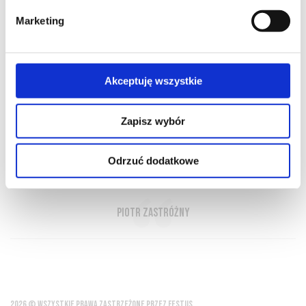
Marketing
O NAS
OFERTA ONLINE
PRODUCENCI
BLOG
Akceptuję wszystkie
PRZEWODNIK
SŁOWNIK
Zapisz wybór
Odrzuć dodatkowe
Ależ to wino jest pyszne!
Piotr Zastróżny
2026 © WSZYSTKIE PRAWA ZASTRZEŻONE PRZEZ FESTUS