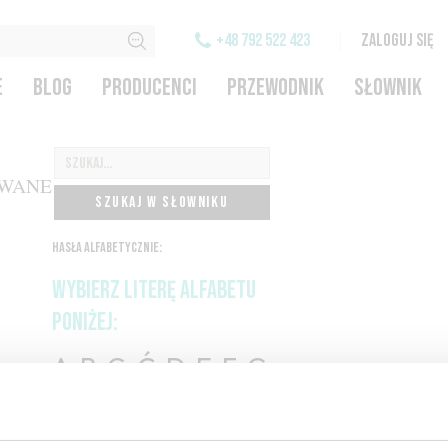
+48 792 522 423
ZALOGUJ SIĘ
E
BLOG
PRODUCENCI
PRZEWODNIK
SŁOWNIK
OWANE
SZUKAJ W SŁOWNIKU
HASŁA ALFABETYCZNIE:
WYBIERZ LITERĘ ALFABETU
PONIŻEJ:
A
B
C-Ć
D
E
F
G
H
I
J
K
L-Ł
M
N
O-Ó
P
Q
R
S-Ś
T