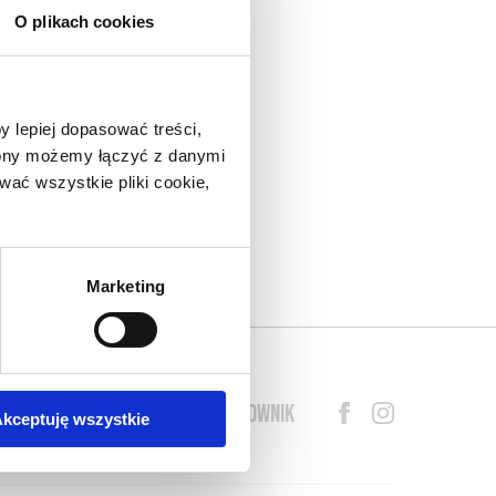
O plikach cookies
y lepiej dopasować treści,
trony możemy łączyć z danymi
ać wszystkie pliki cookie,
Marketing
BLOG
PRZEWODNIK
SŁOWNIK
kceptuję wszystkie