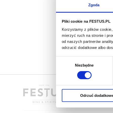
Zgoda
Pliki cookie na FESTUS.PL
Korzystamy z plików cookie, 
mierzyć ruch na stronie i p
od naszych partnerów analit
odrzucić dodatkowe albo do
Wybór
Niezbędne
zgody
Odrzuć dodatkow