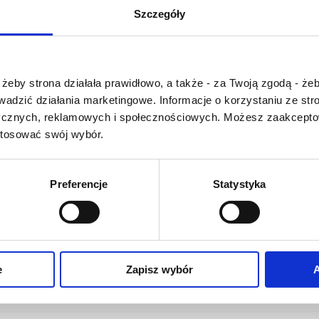
U
V
W
X-Y
Szczegóły
Z-Ź-Ż
Cały czas pracujemy nad
Czy masz ukończone 18 lat?
wprowadzaniem do
żeby strona działała prawidłowo, a także - za Twoją zgodą - żeb
słownika nowych haseł.
rowadzić działania marketingowe. Informacje o korzystaniu ze s
Jeśli jakis termin stwarza
ycznych, reklamowych i społecznościowych. Możesz zaakceptow
Państwu szczególny
stosować swój wybór.
problem i nie ma go w
słowniku -
proszę nas o
tym poinformować
.
Preferencje
Statystyka
O NAS
OFERTA ONLINE
PRODUCENCI
e
Zapisz wybór
A