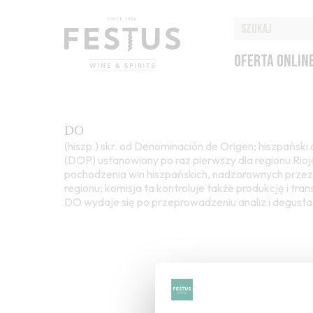
OFERTA ONLIN
DO
(hiszp.) skr. od Denominación de Origen; hiszpańs
(DOP) ustanowiony po raz pierwszy dla regionu Rioja
pochodzenia win hiszpańskich, nadzorownych prze
regionu; komisja ta kontroluje także produkcję i tra
DO wydaje się po przeprowadzeniu analiz i degustac