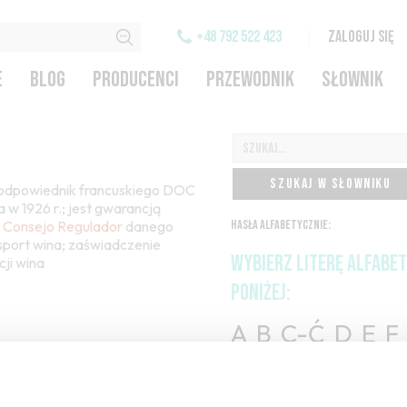
+48 792 522 423
ZALOGUJ SIĘ
E
BLOG
PRODUCENCI
PRZEWODNIK
SŁOWNIK
SZUKAJ W SŁOWNIKU
ki odpowiednik francuskiego DOC
 w 1926 r.; jest gwarancją
z
Consejo Regulador
danego
HASŁA ALFABETYCZNIE:
nsport wina; zaświadczenie
WYBIERZ LITERĘ ALFABE
ji wina
PONIŻEJ:
A
B
C-Ć
D
E
F
H
I
J
K
L-Ł
M
O-Ó
P
Q
R
S-Ś