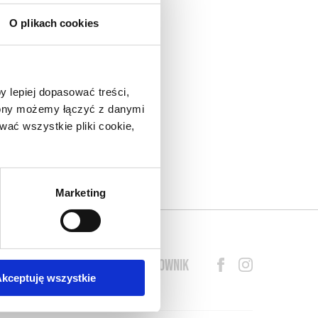
O plikach cookies
nad
do
y lepiej dopasować treści,
eł.
trony możemy łączyć z danymi
arza
ać wszystkie pliki cookie,
lny
o w
s o
Marketing
BLOG
PRZEWODNIK
SŁOWNIK
kceptuję wszystkie