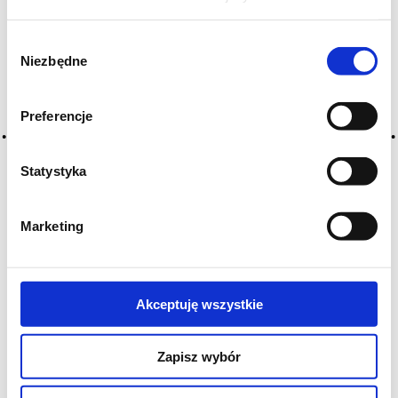
Czy masz ukończone 18 lat?
Wybór
Niezbędne
zgody
Preferencje
Statystyka
Marketing
Akceptuję wszystkie
Ahrens Family Kasteel-Neef 2021
Zapisz wybór
POŁUDNIOWA AFRYKA
VV
4,1