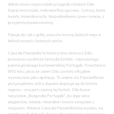
dobre słowo na początek przygody z białym Dão.
Kupaż encruzado, malvasia fina i gouveio. Cytrusy, białe
kwiaty, mineralna nuta. Na podniebieniu żywe i świeże, z
przyjemną kwaskowością.
Pasuje do: ryb z grilla, owoców morza, białych mięs w
lekkich sosach i świeżych serów.
Casa da Passarella to historyczna winnica z Dão,
położona u podnóża Serra da Estrela - najwyższego
pasma górskiego kontynentalnej Portugalii. Powstała w
1892 roku, jeszcze zanim Dão zostało oficjalnie
wyznaczone jako apelacja. To ważne, bo Passarella nie
jest projektem, który dopiero dopisuje się do historii
regionu - ona jest częścią tej historii. Dão bywa
nazywane „Burgundią Portugalii”, bo daje wina
eleganckie, świeże, mineralne i mocno związane z
miejscem. Winnice Casa da Passarella leżą wysoko, na