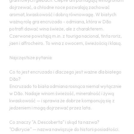
granitowych glebach. Ciepłe dni pomagają winogronom
dojrzewać, a chłodne noce pozwalają zachować
aromat, kwaskowość i dobrą równowagę. W białych
ważną rolę gra encruzado - odmiana, która w Dão
potrafi dawać wina świeże, ale z charakterem.
Czerwone powstają m.in. z touriga nacional, tinta roriz,
jaen i alfrocheiro. To wina z owocem, świeżością i klasą.
Najczęstsze pytania:
Co to jest encruzado i dlaczego jest ważne dla białego
Dão?
Encruzado to biała odmiana rosnąca niemal wyłącznie
w Dão. Nadaje winom świeżość, mineralność i żywą
kwaskowość — i sprawia że dobrze komponują się z
jedzeniem i mogą dojrzewać przez lata.
Co znaczy "A Descoberta" i skąd ta nazwa?
"Odkrycie" — nazwa nawiązuje do historii posiadłości.