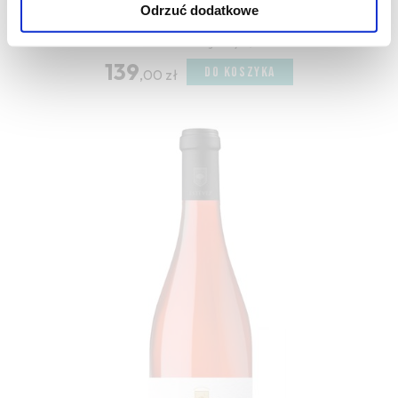
Odrzuć dodatkowe
Ahrens Family Kasteel-Neef to czerwone wino z
Południowej Afryki,...
139
DO KOSZYKA
,00 zł