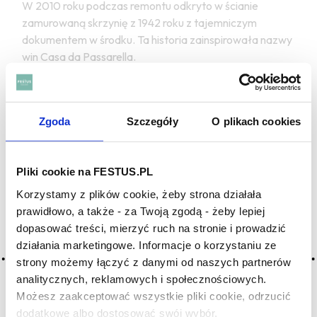
W 2010 roku podczas remontu odkryto w ścianie
zamurowaną skrzynię z 1942 roku z tajemniczym
dokumentem w środku. Ta historia zainspirowała nazwy
win Casa da Passarella.
Co warto zobaczyć w regionie Dão?
Dão leży między Viseu a Serra da Estrela — najwyższym
Zgoda
Szczegóły
O plikach cookies
pasmem górskim kontynentalnej Portugalii. Viseu to
jedno z najpiękniejszych miast Portugalii ze starówką
pełną granitowych kościołów. Serra da Estrela kusi
Pliki cookie na FESTUS.PL
latem serami i miodem, zimą nartami.
Korzystamy z plików cookie, żeby strona działała
prawidłowo, a także - za Twoją zgodą - żeby lepiej
ZOBACZ TAKŻE
dopasować treści, mierzyć ruch na stronie i prowadzić
działania marketingowe. Informacje o korzystaniu ze
strony możemy łączyć z danymi od naszych partnerów
analitycznych, reklamowych i społecznościowych.
Możesz zaakceptować wszystkie pliki cookie, odrzucić
dodatkowe albo dostosować swój wybór.