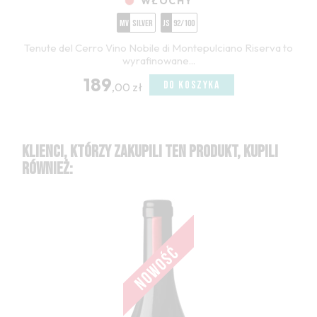
WŁOCHY
MV
Silver
JS
92/100
Tenute del Cerro Vino Nobile di Montepulciano Riserva to
wyrafinowane...
189
DO KOSZYKA
,00 zł
KLIENCI, KTÓRZY ZAKUPILI TEN PRODUKT, KUPILI
RÓWNIEŻ: