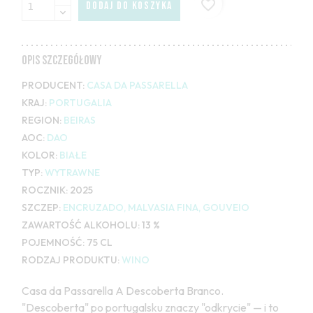
favorite_border
DODAJ DO KOSZYKA
OPIS SZCZEGÓŁOWY
PRODUCENT:
CASA DA PASSARELLA
KRAJ:
PORTUGALIA
REGION:
BEIRAS
AOC:
DAO
KOLOR:
BIAŁE
TYP:
WYTRAWNE
ROCZNIK:
2025
SZCZEP:
ENCRUZADO, MALVASIA FINA, GOUVEIO
ZAWARTOŚĆ ALKOHOLU:
13 %
POJEMNOŚĆ:
75 CL
RODZAJ PRODUKTU:
WINO
Casa da Passarella A Descoberta Branco.
"Descoberta" po portugalsku znaczy "odkrycie" — i to