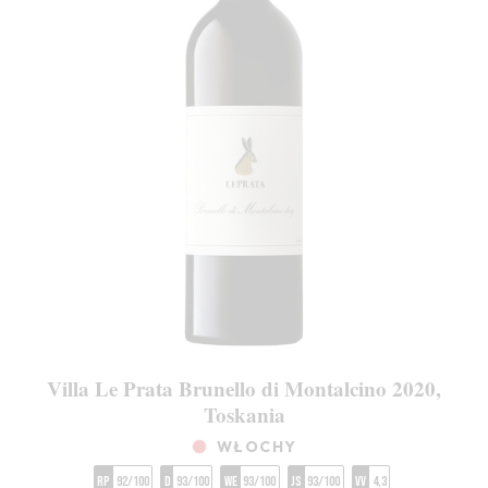
Villa Le Prata Brunello di Montalcino 2020,
Toskania
WŁOCHY
RP
92/100
D
93/100
WE
93/100
JS
93/100
VV
4,3