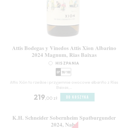
Attis Bodegas y Vinedos Attis Xion Albarino
2024 Magnum, Rias Baixas
HISZPANIA
GP
90/100
Attis Xión to rześkie i przyjemnie owocowe albariño z Rías
Baixas,...
219
DO KOSZYKA
,00 zł
K.H. Schneider Sobernheim Spatburgunder
2024, Nahe