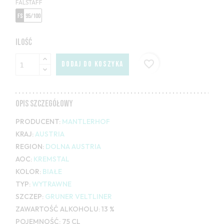
FALSTAFF
FS
95/100
ILOŚĆ
favorite_border
DODAJ DO KOSZYKA
OPIS SZCZEGÓŁOWY
PRODUCENT:
MANTLERHOF
KRAJ:
AUSTRIA
REGION:
DOLNA AUSTRIA
AOC:
KREMSTAL
KOLOR:
BIAŁE
TYP:
WYTRAWNE
SZCZEP:
GRUNER VELTLINER
ZAWARTOŚĆ ALKOHOLU:
13 %
POJEMNOŚĆ:
75 CL