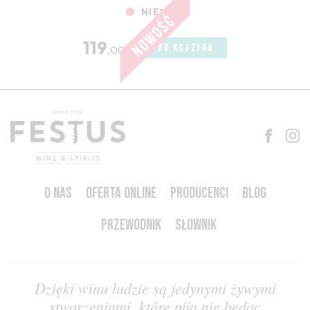
NIEMCY
119
DO KOSZYKA
,00 zł
O NAS
OFERTA ONLINE
PRODUCENCI
BLOG
PRZEWODNIK
SŁOWNIK
Dzięki winu ludzie są jedynymi żywymi
stworzeniami, które piją nie będąc