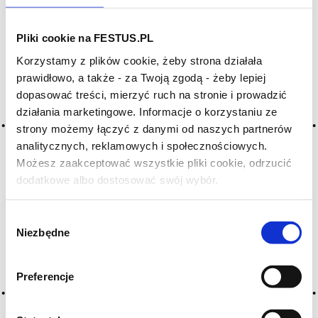
200 lat. To producent, który pracuje blisko natury. W
winnicach nie zostawia gołej ziemi między rzędami
Pliki cookie na FESTUS.PL
winorośli - rośnie tam trawa, zioła i inne rośliny, które
Korzystamy z plików cookie, żeby strona działała
chronią glebę i przyciągają pożyteczne owady.
prawidłowo, a także - za Twoją zgodą - żeby lepiej
Mantlerhof był jednym z pierwszych producentów w
dopasować treści, mierzyć ruch na stronie i prowadzić
regionie, którzy zaczęli tak prowadzić winnice, a
działania marketingowe. Informacje o korzystaniu ze
certyfikację organiczną otrzymał w 2009 roku. Wina są
strony możemy łączyć z danymi od naszych partnerów
świeże i wytrawne - z cytrusami, ziołami i mineralnym
analitycznych, reklamowych i społecznościowych.
akcentem. To czysty, austriacki styl: lekki, rześki i
Możesz zaakceptować wszystkie pliki cookie, odrzucić
znakomity do jedzenia.
dodatkowe albo dostosować swój wybór.
Czy masz ukończone 18 lat?
Najczęstsze pytania:
Wybór
Niezbędne
zgody
Co oznacza „Ried Spiegel”?
„Ried” oznacza w Austrii pojedynczą winnicę lub
konkretną parcelę. Spiegel to nazwa miejsca w
Preferencje
Kremstal, z którego pochodzi to wino.