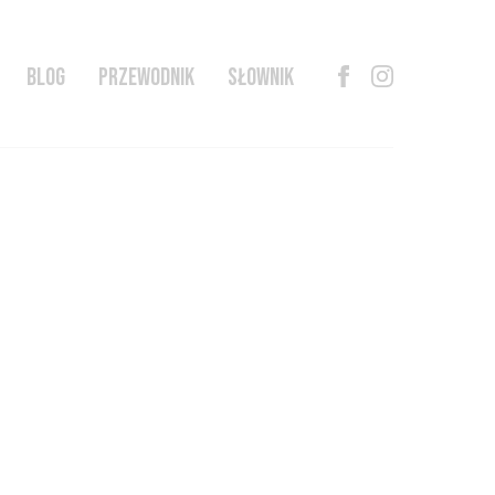
BLOG
PRZEWODNIK
SŁOWNIK
REGULAMIN WITRYNY INTERNETOWEJ
POLITYKA PRYWATNOŚCI