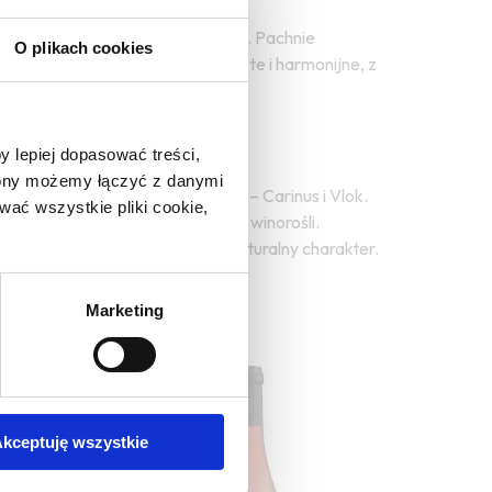
wieżości i intensywności aromatu. Pachnie
O plikach cookies
 kwiatów. W ustach pełne, soczyste i harmonijne, z
uchni śródziemnomorskiej.
y lepiej dopasować treści,
trony możemy łączyć z danymi
a dzięki przyjaźni dwóch rodzin – Carinus i Vlok.
ać wszystkie pliki cookie,
ują doskonałe warunki do uprawy winorośli.
czemu ich wina zachowują swój naturalny charakter.
Marketing
kceptuję wszystkie