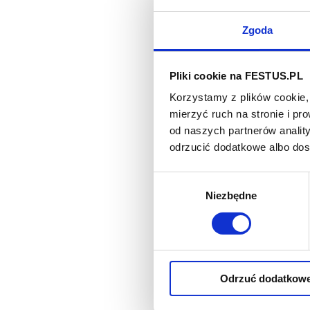
Carinus
Zgoda
dojrzał
długim
Pliki cookie na FESTUS.PL
Idealne
Korzystamy z plików cookie, 
mierzyć ruch na stronie i p
Carinus
od naszych partnerów analit
Jej win
odrzucić dodatkowe albo do
Koncent
Wybór
Niezbędne
zgody
ZOBAC
Odrzuć dodatkow