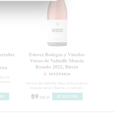
erralux
Estevez Bodegas y Vinedos
Versos de Valtuille Mencia
Rosado 2022, Bierzo
YKA
HISZPANIA
lux to
kowo...
Versos de Valtuille Mencía Rosado to
różowe wino z Bierzo, w całości...
89
KA
DO KOSZYKA
,00 zł