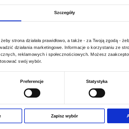
 Family Vineyards Chenin Blanc Polkadraai to wino o wyjątkowej ś
Szczegóły
ymi jabłkami, gruszkami i cytrusami, z delikatnym akcentem ziół i
, przyjemnym finiszem.
Czy masz ukończone 18 lat?
 do: grillowanej ryby, drobiu w ziołach, sałatek z owocami, dań k
żeby strona działała prawidłowo, a także - za Twoją zgodą - żeb
rowadzić działania marketingowe. Informacje o korzystaniu ze s
 Family Vineyards to południowoafrykańska winnica, która powstał
ycznych, reklamowych i społecznościowych. Możesz zaakceptow
nice położone są w regionach Swartland i Stellenbosch, gdzie pan
stosować swój wybór.
rują się na jakości owoców i precyzyjnej pracy w winnicy, dzięki 
Preferencje
Statystyka
Z TAKŻE
e
Zapisz wybór
A