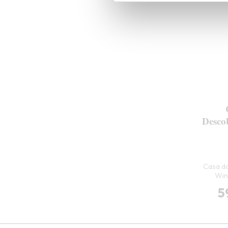
Desco
Casa da
Win
5