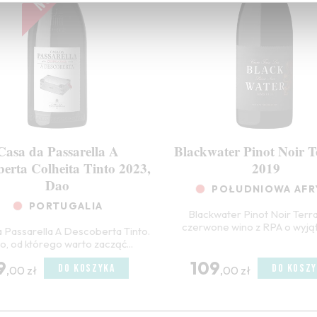
Casa da Passarella A
Blackwater Pinot Noir T
berta Colheita Tinto 2023,
2019
Dao
POŁUDNIOWA AFR
PORTUGALIA
Blackwater Pinot Noir Terra
czerwone wino z RPA o wyjąt
 Passarella A Descoberta Tinto.
o, od którego warto zacząć...
9
109
DO KOSZYKA
DO KOSZY
,00 zł
,00 zł