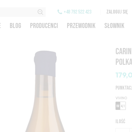
+48 792 522 423
ZALOGUJ SIĘ
E
BLOG
PRODUCENCI
PRZEWODNIK
SŁOWNIK
CARIN
POLKA
179,
PUNKTAC
VIVINO
VV
4,1
ILOŚĆ