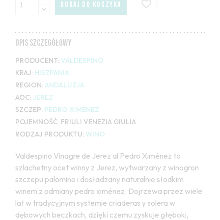
favorite_border
DODAJ DO KOSZYKA
OPIS SZCZEGÓŁOWY
PRODUCENT:
VALDESPINO
KRAJ:
HISZPANIA
REGION:
ANDALUZJA
AOC:
JEREZ
SZCZEP:
PEDRO XIMENEZ
POJEMNOŚĆ:
FRIULI VENEZIA GIULIA
RODZAJ PRODUKTU:
WINO
Valdespino Vinagre de Jerez al Pedro Ximénez to
szlachetny ocet winny z Jerez, wytwarzany z winogron
szczepu palomino i dosładzany naturalnie słodkim
winem z odmiany pedro ximénez. Dojrzewa przez wiele
lat w tradycyjnym systemie criaderas y solera w
dębowych beczkach, dzięki czemu zyskuje głęboki,