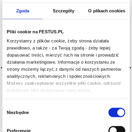
Valdespino została zakupiona przez Grupo Estévez,
Zgoda
Szczegóły
O plikach cookies
która utrzymuje i pielęgnuje tradycyjne metody
produkcji szlachetnych sherry, z których słynie
Valdespino.
Pliki cookie na FESTUS.PL
Korzystamy z plików cookie, żeby strona działała
Valdespino jest ostatnią bodegą w regionie, która jako
prawidłowo, a także - za Twoją zgodą - żeby lepiej
jedyna do całego procesu produkcji używa dębowych
dopasować treści, mierzyć ruch na stronie i prowadzić
beczek. Niektóre z nich mają już ponad sto lat.
działania marketingowe. Informacje o korzystaniu ze
Wyjątkowy, tradycyjny smak tych ponadczasowych win
strony możemy łączyć z danymi od naszych partnerów
nie umknął słynnym krytykom i miłośnikom wina. Robert
analitycznych, reklamowych i społecznościowych.
Parker czy Wine Spectator przyznają im wysokie
Możesz zaakceptować wszystkie pliki cookie, odrzucić
punktacje.
dodatkowe albo dostosować swój wybór.
Czy masz ukończone 18 lat?
ZOBACZ TAKŻE
Wybór
Niezbędne
zgody
Preferencje