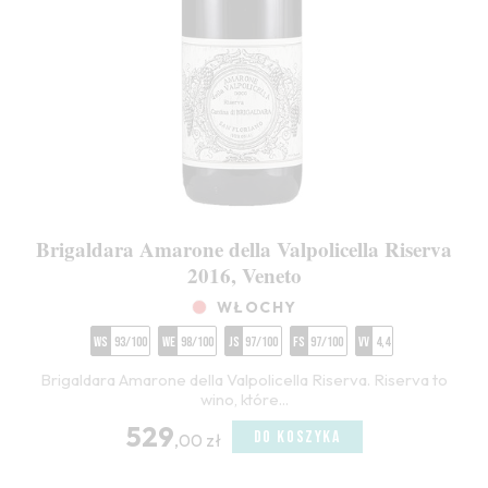
Brigaldara Amarone della Valpolicella Riserva
2016, Veneto
WŁOCHY
WS
93/100
WE
98/100
JS
97/100
FS
97/100
VV
4,4
Brigaldara Amarone della Valpolicella Riserva. Riserva to
wino, które...
529
DO KOSZYKA
,00 zł