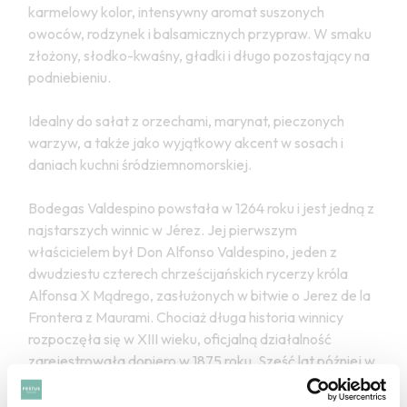
karmelowy kolor, intensywny aromat suszonych
owoców, rodzynek i balsamicznych przypraw. W smaku
złożony, słodko-kwaśny, gładki i długo pozostający na
podniebieniu.
Idealny do sałat z orzechami, marynat, pieczonych
warzyw, a także jako wyjątkowy akcent w sosach i
daniach kuchni śródziemnomorskiej.
Bodegas Valdespino powstała w 1264 roku i jest jedną z
najstarszych winnic w Jérez. Jej pierwszym
właścicielem był Don Alfonso Valdespino, jeden z
dwudziestu czterech chrześcijańskich rycerzy króla
Alfonsa X Mądrego, zasłużonych w bitwie o Jerez de la
Frontera z Maurami. Chociaż długa historia winnicy
rozpoczęła się w XIII wieku, oficjalną działalność
zarejestrowała dopiero w 1875 roku. Sześć lat później w
1883 wina z Valdespino zagościły na dworach
monarchów Hiszpanii i Szwecji. W 1999 roku Bodegas