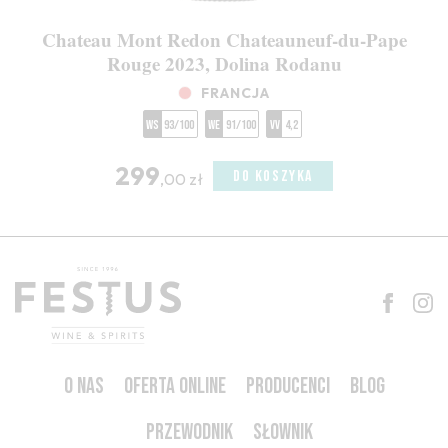
Chateau Mont Redon Chateauneuf-du-Pape
Rouge 2023, Dolina Rodanu
FRANCJA
WS
93/100
WE
91/100
VV
4,2
299
DO KOSZYKA
,00 zł
O NAS
OFERTA ONLINE
PRODUCENCI
BLOG
PRZEWODNIK
SŁOWNIK