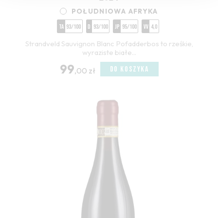
POŁUDNIOWA AFRYKA
TA
93/100
D
93/100
JP
95/100
VV
4,0
Strandveld Sauvignon Blanc Pofadderbos to rześkie,
wyraziste białe...
99
DO KOSZYKA
,00 zł