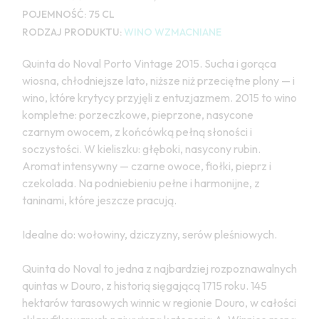
POJEMNOŚĆ:
75 CL
RODZAJ PRODUKTU:
WINO WZMACNIANE
Quinta do Noval Porto Vintage 2015. Sucha i gorąca
wiosna, chłodniejsze lato, niższe niż przeciętne plony — i
wino, które krytycy przyjęli z entuzjazmem. 2015 to wino
kompletne: porzeczkowe, pieprzone, nasycone
czarnym owocem, z końcówką pełną słoności i
soczystości. W kieliszku: głęboki, nasycony rubin.
Aromat intensywny — czarne owoce, fiołki, pieprz i
czekolada. Na podniebieniu pełne i harmonijne, z
taninami, które jeszcze pracują.
Idealne do: wołowiny, dziczyzny, serów pleśniowych.
Quinta do Noval to jedna z najbardziej rozpoznawalnych
quintas w Douro, z historią sięgającą 1715 roku. 145
hektarów tarasowych winnic w regionie Douro, w całości