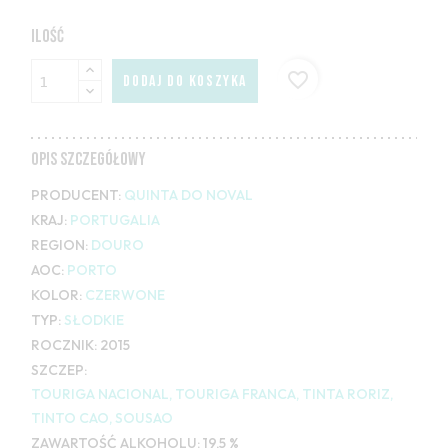
ILOŚĆ
favorite_border
DODAJ DO KOSZYKA
OPIS SZCZEGÓŁOWY
PRODUCENT:
QUINTA DO NOVAL
KRAJ:
PORTUGALIA
REGION:
DOURO
AOC:
PORTO
KOLOR:
CZERWONE
TYP:
SŁODKIE
ROCZNIK:
2015
SZCZEP:
TOURIGA NACIONAL, TOURIGA FRANCA, TINTA RORIZ,
TINTO CAO, SOUSAO
ZAWARTOŚĆ ALKOHOLU:
19,5 %