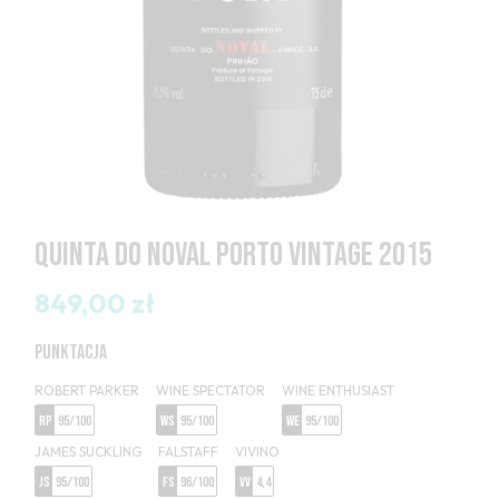
QUINTA DO NOVAL PORTO VINTAGE 2015
849,00 zł
PUNKTACJA
ROBERT PARKER
WINE SPECTATOR
WINE ENTHUSIAST
RP
95/100
WS
95/100
WE
95/100
JAMES SUCKLING
FALSTAFF
VIVINO
JS
95/100
FS
96/100
VV
4,4