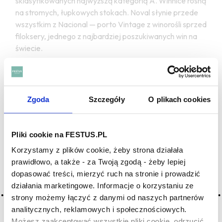
sklasyfikowanych najwyższą kategorią A. Winnice rosną
na stromych, łupkowych stokach. Noval słynie przede
wszystkim z Nacional — porto Vintage z winorośli sprzed
filoksery, jednego z najbardziej poszukiwanych win na
świecie.
Najczęstsze pytania:
Jak 2015 wypada w kontekście deklaracji Noval z lat
Zgoda
Szczegóły
O plikach cookies
2011–2017?
To jeden z mocniejszych roczników tego okresu — obok
2011, 2016 i 2017. Różni się od nich chłodniejszym,
Pliki cookie na FESTUS.PL
spokojniejszym latem, co przełożyło się na wyjątkową
Korzystamy z plików cookie, żeby strona działała
równowagę owocu i struktury.
prawidłowo, a także - za Twoją zgodą - żeby lepiej
dopasować treści, mierzyć ruch na stronie i prowadzić
Czy 2015 to dobry rok do degustacji teraz?
działania marketingowe. Informacje o korzystaniu ze
Tak — wino jest świetne i pokazuje już swój potencjał,
strony możemy łączyć z danymi od naszych partnerów
ale najlepsze lata ma przed sobą. Zakup teraz, otwarcie
analitycznych, reklamowych i społecznościowych.
za dekadę — brzmi jak dobry plan.
Możesz zaakceptować wszystkie pliki cookie, odrzucić