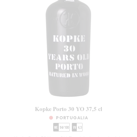
Kopke Porto 30 YO 37,5 cl
PORTUGALIA
WE
94/100
VV
4,3