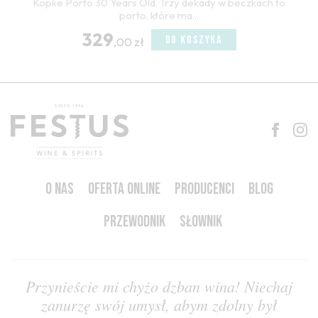
Kopke Porto 30 Years Old. Trzy dekady w beczkach to
porto, które ma...
329
DO KOSZYKA
,00 zł
O NAS
OFERTA ONLINE
PRODUCENCI
BLOG
PRZEWODNIK
SŁOWNIK
Przynieście mi chyżo dzban wina! Niechaj
zanurzę swój umysł, abym zdolny był