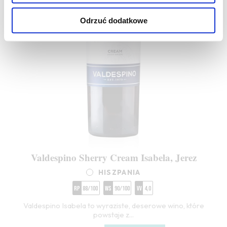
Odrzuć dodatkowe
Valdespino Sherry Cream Isabela, Jerez
HISZPANIA
RP
88/100
WS
90/100
VV
4,0
Valdespino Isabela to wyraziste, deserowe wino, które
powstaje z...