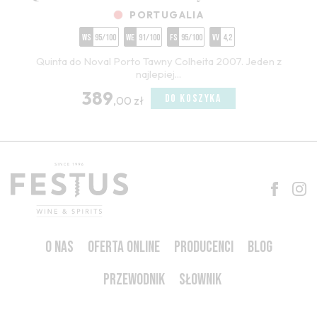
PORTUGALIA
WS
95/100
WE
91/100
FS
95/100
VV
4,2
Quinta do Noval Porto Tawny Colheita 2007. Jeden z
najlepiej...
389
DO KOSZYKA
,00 zł
O NAS
OFERTA ONLINE
PRODUCENCI
BLOG
PRZEWODNIK
SŁOWNIK