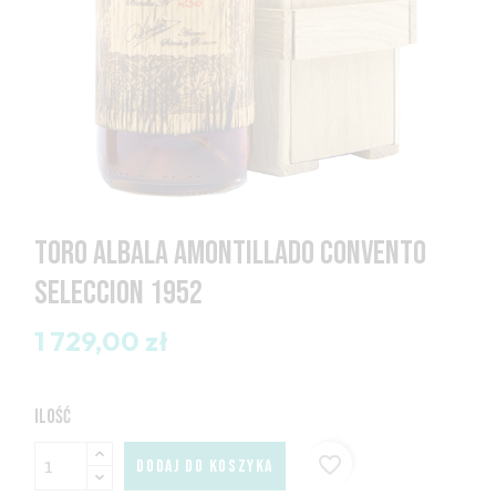
TORO ALBALA AMONTILLADO CONVENTO
SELECCION 1952
1 729,00 zł
ILOŚĆ
favorite_border
DODAJ DO KOSZYKA