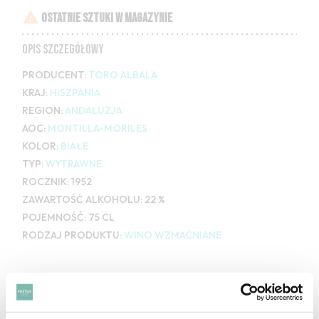

OSTATNIE SZTUKI W MAGAZYNIE
OPIS SZCZEGÓŁOWY
PRODUCENT:
TORO ALBALA
KRAJ:
HISZPANIA
REGION:
ANDALUZJA
AOC:
MONTILLA-MORILES
KOLOR:
BIAŁE
TYP:
WYTRAWNE
ROCZNIK:
1952
ZAWARTOŚĆ ALKOHOLU:
22 %
POJEMNOŚĆ:
75 CL
RODZAJ PRODUKTU:
WINO WZMACNIANE
ZOBACZ TAKŻE