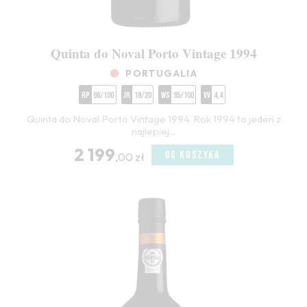
Quinta do Noval Porto Vintage 1994
PORTUGALIA
RP
96/100
JR
18/20
WS
95/100
VV
4,4
Quinta do Noval Porto Vintage 1994. Rok 1994 to jeden z
najlepiej...
2 199
DO KOSZYKA
,00 zł