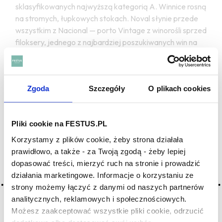
sklasyfikowanych najwyższą kategorią A. Winnice rosną
na stromych, łupkowych stokach. Noval słynie przede
wszystkim z Nacional — porto Vintage z winorośli sprzed
filoksery, jednego z najbardziej poszukiwanych win na
świecie.
Najczęstsze pytania:
Zgoda
Szczegóły
O plikach cookies
Dlaczego Noval zadeklarował 2014, skoro rynek tego
nie oczekiwał?
Pliki cookie na FESTUS.PL
Dyrektor zarządzający Noval powiedział wprost: jeśli
wino zasługuje na etykietę Vintage, butelkują je.
Korzystamy z plików cookie, żeby strona działała
Zaledwie tysiąc skrzynek to jedno z najmniejszych
prawidłowo, a także - za Twoją zgodą - żeby lepiej
butelkowań w historii Noval — i dowód, że standardy
dopasować treści, mierzyć ruch na stronie i prowadzić
ważniejsze są niż ilość.
działania marketingowe. Informacje o korzystaniu ze
strony możemy łączyć z danymi od naszych partnerów
Czy mała produkcja wpływa na wartość
analitycznych, reklamowych i społecznościowych.
kolekcjonerską?
Możesz zaakceptować wszystkie pliki cookie, odrzucić
Zazwyczaj tak — rzadkość ma znaczenie na rynku