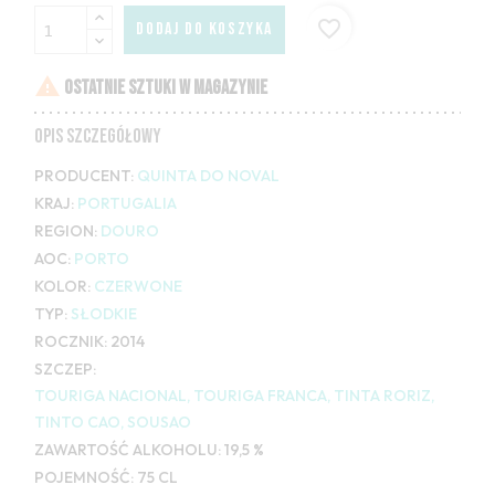
favorite_border
DODAJ DO KOSZYKA

OSTATNIE SZTUKI W MAGAZYNIE
OPIS SZCZEGÓŁOWY
PRODUCENT:
QUINTA DO NOVAL
KRAJ:
PORTUGALIA
REGION:
DOURO
AOC:
PORTO
KOLOR:
CZERWONE
TYP:
SŁODKIE
ROCZNIK:
2014
SZCZEP:
TOURIGA NACIONAL, TOURIGA FRANCA, TINTA RORIZ,
TINTO CAO, SOUSAO
ZAWARTOŚĆ ALKOHOLU:
19,5 %
POJEMNOŚĆ:
75 CL