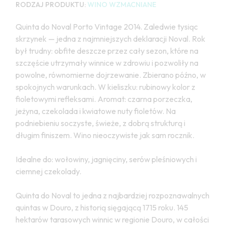
RODZAJ PRODUKTU:
WINO WZMACNIANE
Quinta do Noval Porto Vintage 2014. Zaledwie tysiąc
skrzynek — jedna z najmniejszych deklaracji Noval. Rok
był trudny: obfite deszcze przez cały sezon, które na
szczęście utrzymały winnice w zdrowiu i pozwoliły na
powolne, równomierne dojrzewanie. Zbierano późno, w
spokojnych warunkach. W kieliszku: rubinowy kolor z
fioletowymi refleksami. Aromat: czarna porzeczka,
jeżyna, czekolada i kwiatowe nuty fioletów. Na
podniebieniu soczyste, świeże, z dobrą strukturą i
długim finiszem. Wino nieoczywiste jak sam rocznik.
Idealne do: wołowiny, jagnięciny, serów pleśniowych i
ciemnej czekolady.
Quinta do Noval to jedna z najbardziej rozpoznawalnych
quintas w Douro, z historią sięgającą 1715 roku. 145
hektarów tarasowych winnic w regionie Douro, w całości