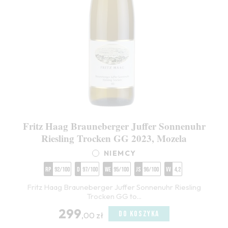
Fritz Haag Brauneberger Juffer Sonnenuhr
Riesling Trocken GG 2023, Mozela
NIEMCY
RP
92/100
D
97/100
WE
95/100
JS
96/100
VV
4,2
Fritz Haag Brauneberger Juffer Sonnenuhr Riesling
Trocken GG to...
299
DO KOSZYKA
,00 zł