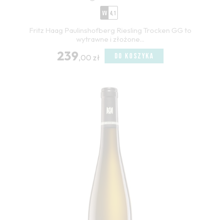
VV
4,1
Fritz Haag Paulinshofberg Riesling Trocken GG to
wytrawne i złożone...
239
DO KOSZYKA
,00 zł