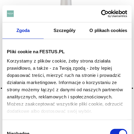
Zgoda
Szczegóły
O plikach cookies
Pliki cookie na FESTUS.PL
Korzystamy z plików cookie, żeby strona działała
prawidłowo, a także - za Twoją zgodą - żeby lepiej
dopasować treści, mierzyć ruch na stronie i prowadzić
działania marketingowe. Informacje o korzystaniu ze
strony możemy łączyć z danymi od naszych partnerów
analitycznych, reklamowych i społecznościowych.
Możesz zaakceptować wszystkie pliki cookie, odrzucić
dodatkowe albo dostosować swój wybór.
Czy masz ukończone 18 lat?
Fritz Haag Brauneberger Juffer Sonnenuhr
Riesling Trocken GG 2022, Mozela
Wybór
NIEMCY
Niezbędne