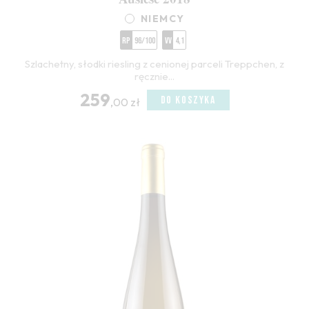
NIEMCY
RP
96/100
VV
4,1
Szlachetny, słodki riesling z cenionej parceli Treppchen, z
ręcznie...
259
DO KOSZYKA
,00 zł