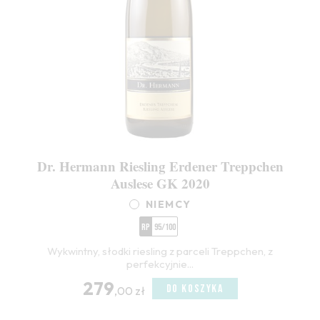
Dr. Hermann Riesling Erdener Treppchen
Auslese GK 2020
NIEMCY
RP
95/100
Wykwintny, słodki riesling z parceli Treppchen, z
perfekcyjnie...
279
DO KOSZYKA
,00 zł