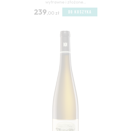
wytrawne i złożone...
239
DO KOSZYKA
,00 zł