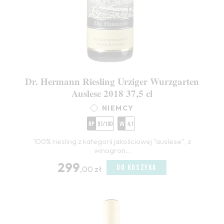
Dr. Hermann Riesling Urziger Wurzgarten
Auslese 2018 37,5 cl
NIEMCY
RP
97/100
VV
4,1
100% riesling z kategorii jakościowej "auslese", z
winogron...
299
DO KOSZYKA
,00 zł