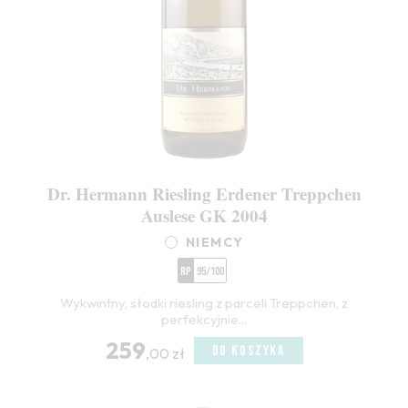
Dr. Hermann Riesling Erdener Treppchen
Auslese GK 2004
NIEMCY
RP
95/100
Wykwintny, słodki riesling z parceli Treppchen, z
perfekcyjnie...
259
DO KOSZYKA
,00 zł