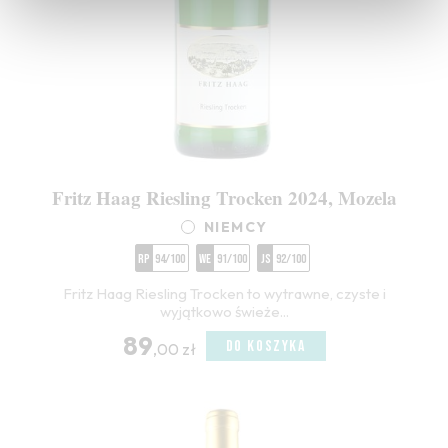
Fritz Haag Riesling Trocken 2024, Mozela
NIEMCY
RP
94/100
WE
91/100
JS
92/100
Fritz Haag Riesling Trocken to wytrawne, czyste i
wyjątkowo świeże...
89
DO KOSZYKA
,00 zł