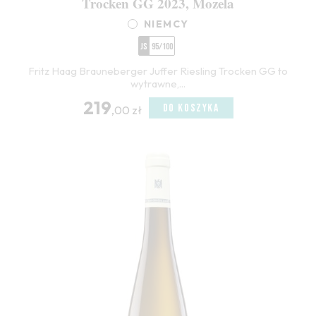
Trocken GG 2023, Mozela
NIEMCY
JS
95/100
Fritz Haag Brauneberger Juffer Riesling Trocken GG to
wytrawne,...
219
DO KOSZYKA
,00 zł