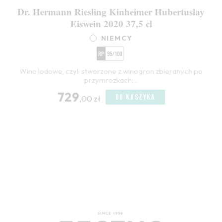
Dr. Hermann Riesling Kinheimer Hubertuslay
Eiswein 2020 37,5 cl
NIEMCY
RP
95/100
Wino lodowe, czyli stworzone z winogron zbieranych po
przymrozkach,...
729
DO KOSZYKA
,00 zł