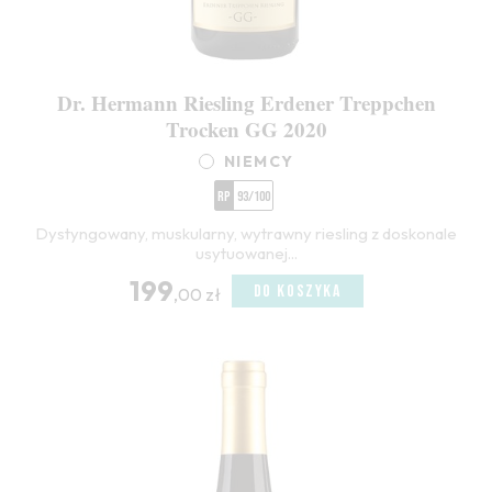
Dr. Hermann Riesling Erdener Treppchen
Trocken GG 2020
NIEMCY
RP
93/100
Dystyngowany, muskularny, wytrawny riesling z doskonale
usytuowanej...
199
DO KOSZYKA
,00 zł