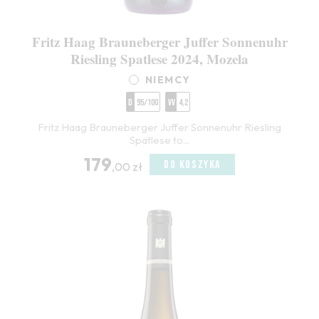
Fritz Haag Brauneberger Juffer Sonnenuhr
Riesling Spatlese 2024, Mozela
NIEMCY
D
95/100
VV
4,2
Fritz Haag Brauneberger Juffer Sonnenuhr Riesling
Spätlese to...
179
DO KOSZYKA
,00 zł