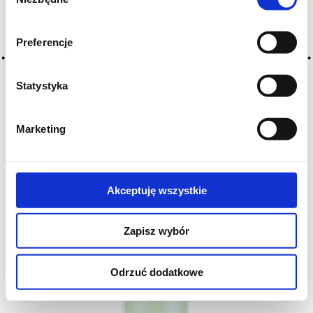
zgody
RP
92/100
D
97/100
WE
95/100
JS
96/100
VV
4,2
Fritz Haag Brauneberger Juffer Sonnenuhr Riesling
Preferencje
Trocken GG to...
289
DO KOSZYKA
,00 zł
Statystyka
Marketing
Akceptuję wszystkie
Zapisz wybór
Odrzuć dodatkowe