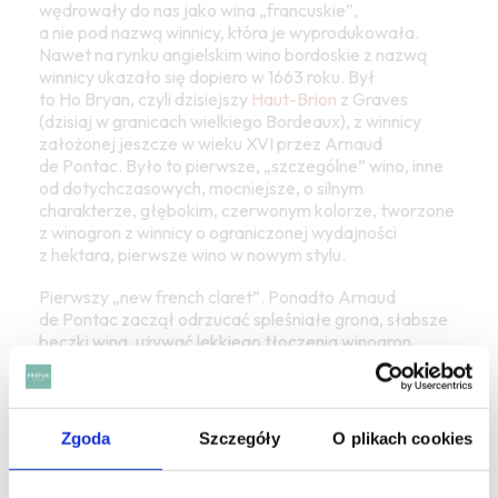
wędrowały do nas jako wina „francuskie”,
a nie pod nazwą winnicy, która je wyprodukowała.
Nawet na rynku angielskim wino bordoskie z nazwą
winnicy ukazało się dopiero w 1663 roku. Był
to Ho Bryan, czyli dzisiejszy
Haut-Brion
z Graves
(dzisiaj w granicach wielkiego Bordeaux), z winnicy
założonej jeszcze w wieku XVI przez Arnaud
de Pontac. Było to pierwsze, „szczególne” wino, inne
od dotychczasowych, mocniejsze, o silnym
charakterze, głębokim, czerwonym kolorze, tworzone
z winogron z winnicy o ograniczonej wydajności
z hektara, pierwsze wino w nowym stylu.
Pierwszy „new french claret”. Ponadto Arnaud
de Pontac zaczął odrzucać spleśniałe grona, słabsze
beczki wina, używać lekkiego tłoczenia winogron,
nowych beczek, by jego wino było bardziej krzepkie,
gęstsze, miało więcej koloru i charakteru. Wszystkie
te techniki stały się standardem dopiero dwa wieki
później!
Zgoda
Szczegóły
O plikach cookies
Sprzedawane wina i w Anglii i w Polsce określane były
zwyczajnie jako „pontac”. Zwróćmy uwagę również