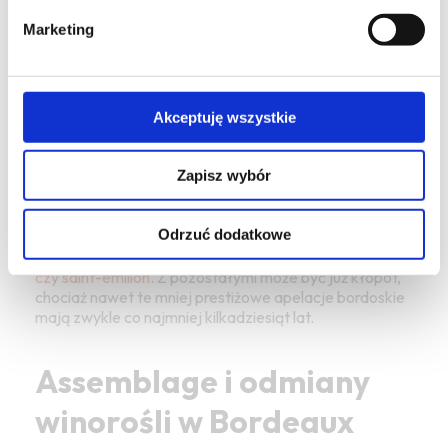
W regionie Bordeaux produkcja wina wynosi średnio
Marketing
około 850 milionów butelek rocznie, co generuje
wartość zbliżoną do 2 miliardów euro. Bordeaux
odpowiada za około 1,5% całej światowej produkcji
wina i około 15% wina produkowanego we Francji.
Akceptuję wszystkie
Większość stanowią wina średniej klasy, dostępne
w szerokiej dystrybucji, podczas gdy tylko niewielki
ułamek to wina najwyższej klasy, o wyjątkowo
Zapisz wybór
wysokiej cenie i prestiżu.
Większość z nas na pewno skojarzy Bordeaux z winami
Odrzuć dodatkowe
z
sauternes, graves, margaux, médoc, pauillac, saint-
julien, saint-estèphe, pessac-léognan, pomerol
czy saint-émilion
. Z pozostałymi może być już kłopot,
chociaż nawet te mniej prestiżowe apelacje bordoskie
mają zwykle co najmniej kilkadziesiąt lat.
Assemblage i odmiany
winorośli w Bordeaux