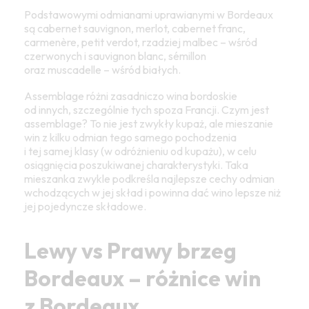
Podstawowymi odmianami uprawianymi w Bordeaux
są cabernet sauvignon, merlot, cabernet franc,
carmenère, petit verdot, rzadziej malbec – wśród
czerwonych i sauvignon blanc, sémillon
oraz muscadelle – wśród białych.
Assemblage różni zasadniczo wina bordoskie
od innych, szczególnie tych spoza Francji. Czym jest
assemblage? To nie jest zwykły kupaż, ale mieszanie
win z kilku odmian tego samego pochodzenia
i tej samej klasy (w odróżnieniu od kupażu), w celu
osiągnięcia poszukiwanej charakterystyki. Taka
mieszanka zwykle podkreśla najlepsze cechy odmian
wchodzących w jej skład i powinna dać wino lepsze niż
jej pojedyncze składowe.
Lewy vs Prawy brzeg
Bordeaux – różnice win
z Bordeaux