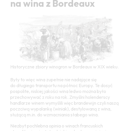
na wina z Bordeaux
Historyczne zbiory winogron w Bordeaux w XIX wieku.
Były to więc wina zupełnie nie nadające się
do długiego transportu na północ Europy. Te dosyć
pospolite, niskiej jakości wina ledwo można było
przechowywać z roku na rok. Zmyślni holenderscy
handlarze winem wymyślili więc brandewijn czyli naszą
poczciwą wypalankę (winiak), destylowaną z wina,
służącą m.in. do wzmacniania słabego wina.
Niezbyt pochlebna opinia o winach francuskich