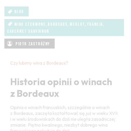
BLOG
,
,
,
,
WINO CZERWONE
BORDEAUX
MERLOT
FRANCJA
CABERNET SAUVIGNON
PIOTR ZASTRÓŻNY
Czy lubimy wina z Bordeaux?
Historia opinii o winach
z Bordeaux
Opinia o winach francuskich, szczególnie o winach
z Bordeaux, zaczęła kształtować się już w wieku XVII
i w wielu środowiskach do dziś nie uległa zasadniczej
zmianie. Piętno kwaśnego, niezbyt dobrego wina
francuskiego pokutuje do dziś.