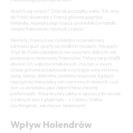
Skąd to się wzięło? Otóż do początku wieku XIX wino
do Polski docierało z Francji głównie poprzez
Holandię, największego kupca i pośrednika w handlu
winami francuskimi tamtych czasów.
Niestety, Francuzi nie za bardzo rozumieli nasz
sarmacki gust oparty na słodkich miodach i tokajach.
Stąd do Polski zasadniczo nie wysyłano dobrych win,
ponieważ w mniemaniu Francuzów, Polacy nie potrafili
docenić ich walorów smakowych, chociaż w owym
czasie głównie produkowali zwyczajne wina stołowe,
jasne, lekkie, delikatne, podatne na psucie, będące
najczęściej mieszanką win czerwonych i białych, czyli
tym co określano jako clairet (takie zresztą
preferowali). Wina te stały jakby w opozycji do vin noir
(czarnych win) z głębi lądu – z Cahors, Gaillac
czy Bergerac, win mocno taninowych.
Wpływ Holendrów