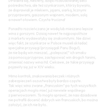
utrwaliła się, niestety, dzięki rozbudowanej sieci
pośrednictwa, ale też szynkarzom, którzy bywało,
że doprawiali je mlekiem, jajami, siarką, licznymi
przyprawami, gaszonym wapnem, miodem, solą
a nawet ołowiem. Czysta trucizna!
Ponadto rozcieńczano je wodą lub mieszano lepsze
wina z gorszymi. Dzisiaj nawet te najpospolitsze
z marketu wydawałyby się znakomitymi. Nie dziwi
więc fakt, że szynkarze w Polsce musieli składać
specjalne przysięgi (przysięgali Panu Bogu!),
że nie będą win mieszać, „polepszać” ich smaku
za pomocą przypraw, zastępować win drogich tanimi,
zmieniać nazwy wina itd. Ciekawe, że takie przysięgi
pojawiły się już w XIV wieku.
Mimo kontroli, znakowania beczek i różnych
zabezpieczeń oszustwa były bardzo częste.
Tak więc wino zwane „francuskim” po tych wszystkich
operacjach mogło mieć już niewiele wspólnego
z pierwowzorem. To mogło sprawić, że nasi dziadowie
nie potrafili docenić dobrych win francuskich, bo można
założyć, że ich nie było.