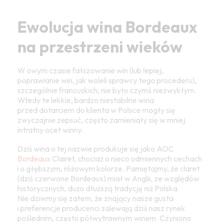
Ewolucja wina Bordeaux
na przestrzeni wieków
W owym czasie fałszowanie win (lub lepiej,
poprawianie win, jak woleli sprawcy tego procederu),
szczególnie francuskich, nie było czymś niezwykłym.
Wtedy te lekkie, bardzo niestabilne wina
przed dotarciem do klienta w Polsce mogły się
zwyczajnie zepsuć, często zamieniały się w mniej
intratny ocet winny.
Dziś wina o tej nazwie produkuje się jako AOC
Bordeaux
Clairet, chociaż o nieco odmiennych cechach
i o głębszym, różowym kolorze. Pamiętajmy, że claret
(dziś czerwone Bordeaux) miał w Anglii, ze względów
historycznych, dużo dłuższą tradycję niż Polska.
Nie dziwmy się zatem, że znający nasze gusta
i preferencje producenci zalewają dziś nasz rynek
poślednim, często półwytrawnym winem. Czyniono