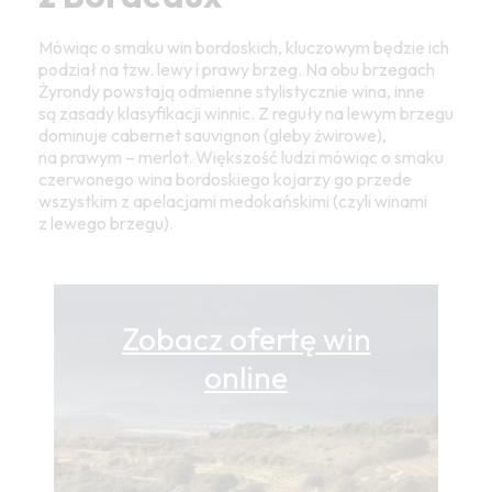
Mówiąc o smaku win bordoskich, kluczowym będzie ich
podział na tzw. lewy i prawy brzeg. Na obu brzegach
Żyrondy powstają odmienne stylistycznie wina, inne
są zasady klasyfikacji winnic. Z reguły na lewym brzegu
dominuje cabernet sauvignon (gleby żwirowe),
na prawym – merlot. Większość ludzi mówiąc o smaku
czerwonego wina bordoskiego kojarzy go przede
wszystkim z apelacjami medokańskimi (czyli winami
z lewego brzegu).
Zobacz ofertę win
online