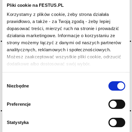
na to, że Haut-Brion z Graves znane było na długo
Pliki cookie na FESTUS.PL
przed wielkimi Château z Médoc. Już w XVII wieku
Korzystamy z plików cookie, żeby strona działała
butelka tego wina kosztowała dwukrotnie więcej niż
prawidłowo, a także - za Twoją zgodą - żeby lepiej
każde inne wino bordoskie.
dopasować treści, mierzyć ruch na stronie i prowadzić
działania marketingowe. Informacje o korzystaniu ze
Produkcja win
strony możemy łączyć z danymi od naszych partnerów
analitycznych, reklamowych i społecznościowych.
z Bordeaux – fakty
Możesz zaakceptować wszystkie pliki cookie, odrzucić
i liczby
dodatkowe albo dostosować swój wybór.
Czy masz ukończone 18 lat?
W regionie Bordeaux nadal funkcjonuje 57 apelacji,
Wybór
co czyni go jednym z najważniejszych regionów
Niezbędne
zgody
winiarskich na świecie. Średnia wielkość winnicy wynosi
około 17 hektarów, przy czym największe osiągają
ponad 320 hektarów, a najmniejsze zajmują zaledwie
Preferencje
5 hektarów. Warto jednak dodać, że aktualnie
planowana jest redukcja powierzchni winnic o 10–15
tysięcy hektarów, co może wpłynąć na przyszłe
Statystyka
statystyki.