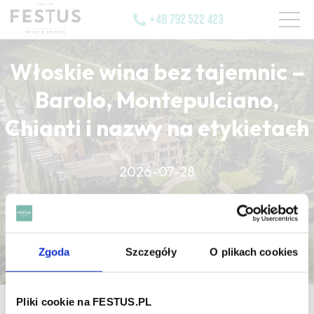
+48 792 522 423
Włoskie wina bez tajemnic –
Barolo, Montepulciano,
Chianti i nazwy na etykietach
CZYTAJ WIĘCEJ
2026-07-28
CZYTAJ WIĘCEJ
CZYTAJ WIĘCEJ
Zgoda
Szczegóły
O plikach cookies
Pliki cookie na FESTUS.PL
strona główna
/
yeast crust