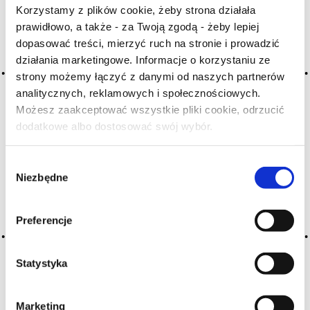
Korzystamy z plików cookie, żeby strona działała
prawidłowo, a także - za Twoją zgodą - żeby lepiej
Archiwum wpisów tagu: yeast
dopasować treści, mierzyć ruch na stronie i prowadzić
crust
działania marketingowe. Informacje o korzystaniu ze
strony możemy łączyć z danymi od naszych partnerów
analitycznych, reklamowych i społecznościowych.
2016-05-10
Możesz zaakceptować wszystkie pliki cookie, odrzucić
osad drożdżowy
dodatkowe albo dostosować swój wybór.
Czy masz ukończone 18 lat?
osad, sur lie
Wybór
CZYTAJ WIĘCEJ
Niezbędne
zgody
Preferencje
Statystyka
Marketing