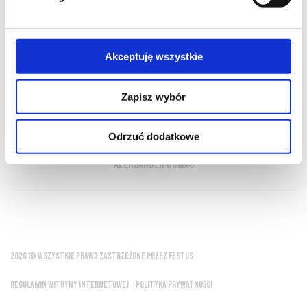
O NAS
OFERTA ONLINE
PRODUCENCI
BLOG
Akceptuję wszystkie
PRZEWODNIK
SŁOWNIK
Zapisz wybór
Wino to intelektualna część posiłku
Odrzuć dodatkowe
Aleksander Dumas
2026 © WSZYSTKIE PRAWA ZASTRZEŻONE PRZEZ FESTUS
REGULAMIN WITRYNY INTERNETOWEJ
POLITYKA PRYWATNOŚCI