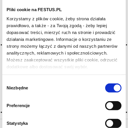
Pliki cookie na FESTUS.PL
Archiwum wpisów tagu: xéres
Korzystamy z plików cookie, żeby strona działała
creme
prawidłowo, a także - za Twoją zgodą - żeby lepiej
dopasować treści, mierzyć ruch na stronie i prowadzić
działania marketingowe. Informacje o korzystaniu ze
2016-05-10
strony możemy łączyć z danymi od naszych partnerów
cream sherry
analitycznych, reklamowych i społecznościowych.
Możesz zaakceptować wszystkie pliki cookie, odrzucić
popularny, marketowy, słodki styl sherry; jest najbardziej
ulubionym sherry poza Hiszpanią, szczególnie w Wielkiej
dodatkowe albo dostosować swój wybór.
Czy masz ukończone 18 lat?
Brytanii, Holandii i Niemczech; c.s. otrzymuje się poprzez
dosładzanie oloroso lub fino (w przypadku pale cream);
Wybór
klasyczne cream otrzymuje … Więcej cream sherry →
Niezbędne
zgody
CZYTAJ WIĘCEJ
Preferencje
Statystyka