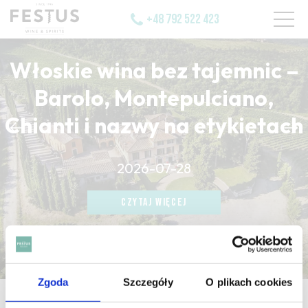
+48 792 522 423
Włoskie wina bez tajemnic –
Barolo, Montepulciano,
Chianti i nazwy na etykietach
CZYTAJ WIĘCEJ
2026-07-28
CZYTAJ WIĘCEJ
CZYTAJ WIĘCEJ
Zgoda
Szczegóły
O plikach cookies
strona główna
/
xéres creme