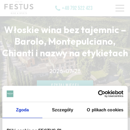
+48 792 522 423
Włoskie wina bez tajemnic –
Barolo, Montepulciano,
Chianti i nazwy na etykietach
CZYTAJ WIĘCEJ
2026-07-28
CZYTAJ WIĘCEJ
CZYTAJ WIĘCEJ
Zgoda
Szczegóły
O plikach cookies
strona główna
/
wine without alcohol