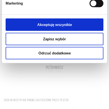
Marketing
O NAS
OFERTA ONLINE
PRODUCENCI
BLOG
Akceptuję wszystkie
PRZEWODNIK
SŁOWNIK
Zapisz wybór
Wino to życie
Odrzuć dodatkowe
Petroniusz
2026 © WSZYSTKIE PRAWA ZASTRZEŻONE PRZEZ FESTUS