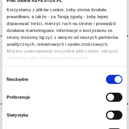
Pliki cookie na FESTUS.PL
Korzystamy z plików cookie, żeby strona działała
Archiwum wpisów tagu: wine
prawidłowo, a także - za Twoją zgodą - żeby lepiej
without alcohol
dopasować treści, mierzyć ruch na stronie i prowadzić
działania marketingowe. Informacje o korzystaniu ze
strony możemy łączyć z danymi od naszych partnerów
analitycznych, reklamowych i społecznościowych.
2016-05-10
wino bezalkoholowe
Możesz zaakceptować wszystkie pliki cookie, odrzucić
dodatkowe albo dostosować swój wybór.
Czy masz ukończone 18 lat?
wina, w których za pomocą procesów fizycznych usunięto
alkohol; nie osiągnęły nigdy większych sukcesów na rynku
win
Wybór
Niezbędne
zgody
CZYTAJ WIĘCEJ
Preferencje
Statystyka