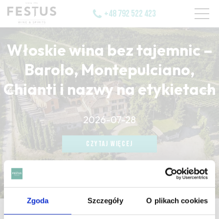
+48 792 522 423
Włoskie wina bez tajemnic –
Barolo, Montepulciano,
Chianti i nazwy na etykietach
CZYTAJ WIĘCEJ
2026-07-28
CZYTAJ WIĘCEJ
CZYTAJ WIĘCEJ
Zgoda
Szczegóły
O plikach cookies
strona główna
/
wild berry