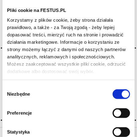
Pliki cookie na FESTUS.PL
Archiwum wpisów tagu: wild
Korzystamy z plików cookie, żeby strona działała
berry
prawidłowo, a także - za Twoją zgodą - żeby lepiej
dopasować treści, mierzyć ruch na stronie i prowadzić
działania marketingowe. Informacje o korzystaniu ze
2016-05-10
strony możemy łączyć z danymi od naszych partnerów
dzikie jagody
analitycznych, reklamowych i społecznościowych.
Możesz zaakceptować wszystkie pliki cookie, odrzucić
aromat owocowy (tzw. małe czerwone owoce) obecny
w każdym czerwonym i różowym winie; przypomina
dodatkowe albo dostosować swój wybór.
Czy masz ukończone 18 lat?
owocowy aromat czerwonej porzeczki, morwy, malin,
borówki czarnej, jeżyn, żurawiny; maliny często pojawiają się
Wybór
w winach z gamay, pinot noir, … Więcej dzikie jagody →
Niezbędne
zgody
CZYTAJ WIĘCEJ
Preferencje
Statystyka