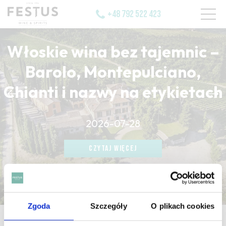
+48 792 522 423
Włoskie wina bez tajemnic –
Barolo, Montepulciano,
Chianti i nazwy na etykietach
CZYTAJ WIĘCEJ
2026-07-28
CZYTAJ WIĘCEJ
CZYTAJ WIĘCEJ
Zgoda
Szczegóły
O plikach cookies
strona główna
/
wheat