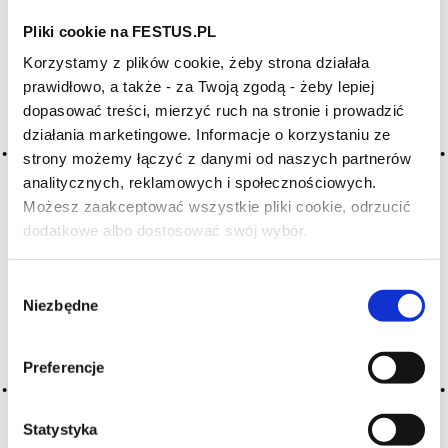
Pliki cookie na FESTUS.PL
Archiwum wpisów tagu: wheat
Korzystamy z plików cookie, żeby strona działała
prawidłowo, a także - za Twoją zgodą - żeby lepiej
dopasować treści, mierzyć ruch na stronie i prowadzić
2016-05-10
działania marketingowe. Informacje o korzystaniu ze
pszenica
strony możemy łączyć z danymi od naszych partnerów
aromat drugorzędny (aromat fermentacyjny) będący
analitycznych, reklamowych i społecznościowych.
efektem utleniania się alkoholu na skutek nieprawidłowej
Możesz zaakceptować wszystkie pliki cookie, odrzucić
ewolucji wina; wada win z wyjątkiem tych, w których
dodatkowe albo dostosować swój wybór.
Czy masz ukończone 18 lat?
nieznaczna zawartość aldehydu octowego jest naturalna,
np. vin jaune lub sherry
Wybór
CZYTAJ WIĘCEJ
Niezbędne
zgody
Preferencje
Statystyka