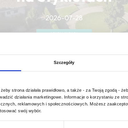
2026-07-28
CZYTAJ WIĘCEJ
CZYTAJ WIĘCEJ
CZYTAJ WIĘCEJ
Szczegóły
Czy masz ukończone 18 lat?
żeby strona działała prawidłowo, a także - za Twoją zgodą - żeb
rowadzić działania marketingowe. Informacje o korzystaniu ze s
ycznych, reklamowych i społecznościowych. Możesz zaakceptow
 wet wool
stosować swój wybór.