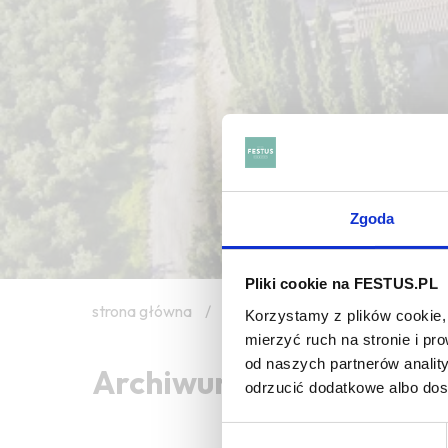
Zgoda
Pliki cookie na FESTUS.PL
strona główna
/
wet wool
Korzystamy z plików cookie, 
mierzyć ruch na stronie i p
od naszych partnerów analit
Archiwum wpisów tagu:
odrzucić dodatkowe albo do
Wybór