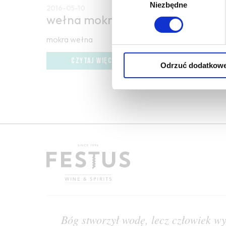
Niezbędne
zgody
2016-05-10
wełna mokra
mokra wełna
CZYTAJ WIĘCEJ
Odrzuć dodatkow
Bóg stworzył wodę, lecz człowiek w