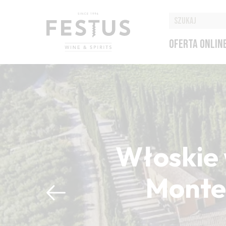
OFERTA ONLIN
Włoskie 
Montep