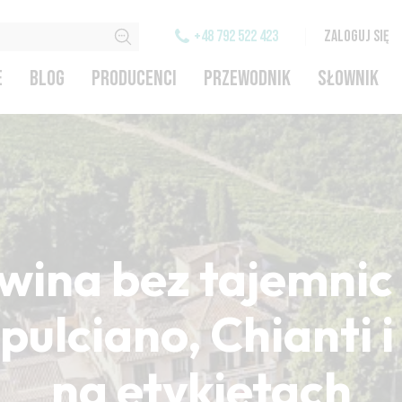
+48 792 522 423
ZALOGUJ SIĘ
E
BLOG
PRODUCENCI
PRZEWODNIK
SŁOWNIK
wina bez tajemnic 
ulciano, Chianti 
na etykietach