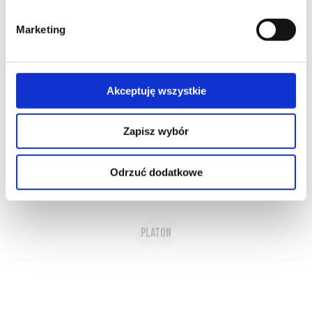
Marketing
Akceptuję wszystkie
O NAS
OFERTA ONLINE
PRODUCENCI
BLOG
PRZEWODNIK
SŁOWNIK
Zapisz wybór
Odrzuć dodatkowe
In vino veritas - W winie prawda
Platon