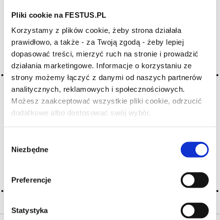
Pliki cookie na FESTUS.PL
Archiwum wpisów tagu: well-
Korzystamy z plików cookie, żeby strona działała
structured
prawidłowo, a także - za Twoją zgodą - żeby lepiej
dopasować treści, mierzyć ruch na stronie i prowadzić
działania marketingowe. Informacje o korzystaniu ze
2016-05-10
strony możemy łączyć z danymi od naszych partnerów
zbudowane (dobrze)
analitycznych, reklamowych i społecznościowych.
Możesz zaakceptować wszystkie pliki cookie, odrzucić
wino dobrze zrobione, harmonijne, zrównoważone
dodatkowe albo dostosować swój wybór.
(równowaga), z ciałem, o zawiesistej konsystencji związanej
Czy masz ukończone 18 lat?
z zawartością alkoholu i ekstraktu, kompletne; dobrą budowę
wina czerwonego określa głównie dominanta taniczna,
Wybór
odpowiedzialna za starzenie się wina; w białych winach rolę
Niezbędne
tę odgrywają … Więcej zbudowane (dobrze) →
zgody
CZYTAJ WIĘCEJ
Preferencje
Statystyka