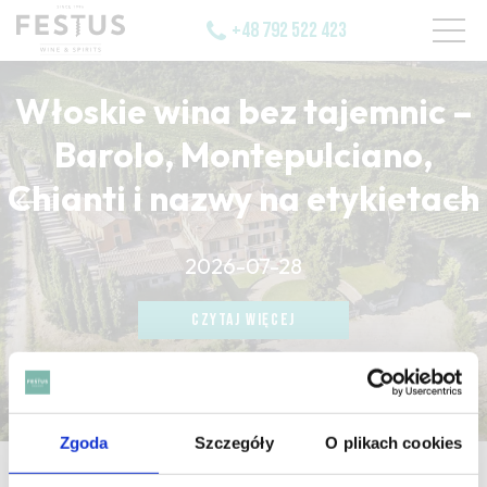
+48 792 522 423
Włoskie wina bez tajemnic –
Barolo, Montepulciano,
Chianti i nazwy na etykietach
CZYTAJ WIĘCEJ
2026-07-28
CZYTAJ WIĘCEJ
CZYTAJ WIĘCEJ
Zgoda
Szczegóły
O plikach cookies
strona główna
/
well-structured