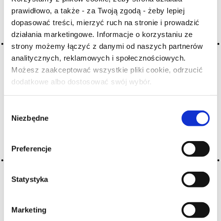
prawidłowo, a także - za Twoją zgodą - żeby lepiej
dopasować treści, mierzyć ruch na stronie i prowadzić
Archiwum wpisów tagu:
działania marketingowe. Informacje o korzystaniu ze
vineyard enclosed by a wall
strony możemy łączyć z danymi od naszych partnerów
analitycznych, reklamowych i społecznościowych.
Możesz zaakceptować wszystkie pliki cookie, odrzucić
2016-05-10
dodatkowe albo dostosować swój wybór.
Czy masz ukończone 18 lat?
clos
Wybór
CZYTAJ WIĘCEJ
Niezbędne
zgody
Preferencje
Statystyka
Marketing