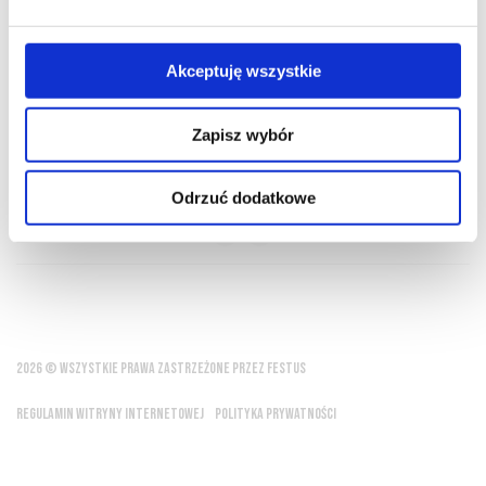
O NAS
OFERTA ONLINE
PRODUCENCI
BLOG
PRZEWODNIK
SŁOWNIK
Akceptuję wszystkie
Zapisz wybór
Nie ma wina nad węgrzyna
Odrzuć dodatkowe
powiedzenie z XIX wieku
2026 © WSZYSTKIE PRAWA ZASTRZEŻONE PRZEZ FESTUS
REGULAMIN WITRYNY INTERNETOWEJ
POLITYKA PRYWATNOŚCI