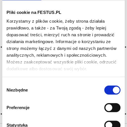
Pliki cookie na FESTUS.PL
Archiwum wpisów tagu: vin
Korzystamy z plików cookie, żeby strona działała
ordinaire
prawidłowo, a także - za Twoją zgodą - żeby lepiej
dopasować treści, mierzyć ruch na stronie i prowadzić
działania marketingowe. Informacje o korzystaniu ze
2016-05-10
strony możemy łączyć z danymi od naszych partnerów
pospolite
analitycznych, reklamowych i społecznościowych.
wino bez charakteru i typowości, do bieżącej konsumpcji;
Możesz zaakceptować wszystkie pliki cookie, odrzucić
pejoratywne, nieco uwłaczające określenie zwyczajnego,
dodatkowe albo dostosować swój wybór.
Czy masz ukończone 18 lat?
niedrogiego, niskiej jakości wina stołowego,
przeznaczonego do codziennego spożycia; zwykle
powodem niższej jakości są niezbyt dojrzałe winogrona,
Wybór
twarde lub szorstkie taniny, nadmiar … Więcej pospolite →
Niezbędne
zgody
CZYTAJ WIĘCEJ
Preferencje
Statystyka