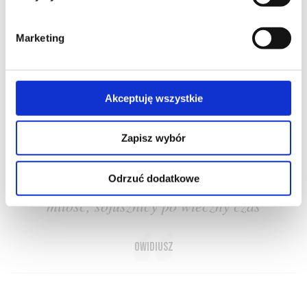
Marketing
O NAS
OFERTA ONLINE
PRODUCENCI
BLOG
Akceptuję wszystkie
PRZEWODNIK
SŁOWNIK
Zapisz wybór
Odrzuć dodatkowe
Rozgrzewa krew, oczom daje blask - wino i
miłość, sojusznicy po wieczny czas
Owidiusz