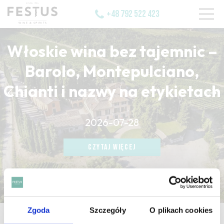
+48 792 522 423
Włoskie wina bez tajemnic –
Barolo, Montepulciano,
Chianti i nazwy na etykietach
CZYTAJ WIĘCEJ
2026-07-28
CZYTAJ WIĘCEJ
CZYTAJ WIĘCEJ
Zgoda
Szczegóły
O plikach cookies
strona główna
/
vin ordinaire