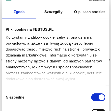
Zgoda
Szczegóły
O plikach cookies
Archiwum wpisów tagu: vin
d'assemblage
Pliki cookie na FESTUS.PL
Korzystamy z plików cookie, żeby strona działała
2016-05-10
mieszanie wina
prawidłowo, a także - za Twoją zgodą - żeby lepiej
dopasować treści, mierzyć ruch na stronie i prowadzić
mieszanie jest być może najważniejszym narzędziem
działania marketingowe. Informacje o korzystaniu ze
winiarza, czyli jego twórcy; podobnie jak kucharz
strony możemy łączyć z danymi od naszych partnerów
przyprawiający potrawę, winiarz miesza ze sobą różne
odmiany lub te same wina z różnych beczek, aby osiągnąć
analitycznych, reklamowych i społecznościowych.
zamierzony efekt; celem … Więcej mieszanie wina →
Możesz zaakceptować wszystkie pliki cookie, odrzucić
dodatkowe albo dostosować swój wybór.
Czy masz ukończone 18 lat?
CZYTAJ WIĘCEJ
Wybór
Niezbędne
zgody
2016-05-10
mieszane wina