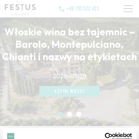
+48 792 522 423
Włoskie wina bez tajemnic –
Barolo, Montepulciano,
Chianti i nazwy na etykietach
CZYTAJ WIĘCEJ
2026-07-28
CZYTAJ WIĘCEJ
CZYTAJ WIĘCEJ
strona główna
/
vin d'assemblage