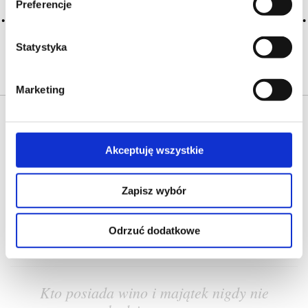
Preferencje
mieszanie wina, assemblage, kupaż
CZYTAJ WIĘCEJ
Statystyka
Marketing
Akceptuję wszystkie
Zapisz wybór
O NAS
OFERTA ONLINE
PRODUCENCI
BLOG
PRZEWODNIK
SŁOWNIK
Odrzuć dodatkowe
Kto posiada wino i majątek nigdy nie