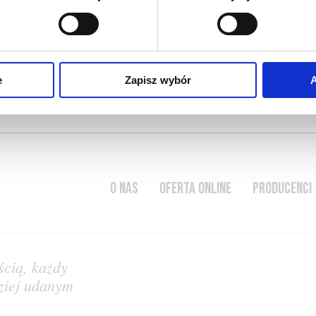
e
Zapisz wybór
A
O NAS
OFERTA ONLINE
PRODUCENCI
ścią, każdy
dziej udanym