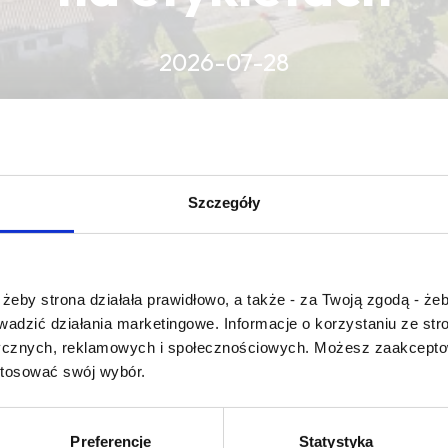
2026-07-28
CZYTAJ WIĘCEJ
CZYTAJ WIĘCEJ
CZYTAJ WIĘCEJ
Szczegóły
Czy masz ukończone 18 lat?
żeby strona działała prawidłowo, a także - za Twoją zgodą - żeb
rowadzić działania marketingowe. Informacje o korzystaniu ze s
ycznych, reklamowych i społecznościowych. Możesz zaakceptow
ieillissement en bouteille
stosować swój wybór.
Preferencje
Statystyka