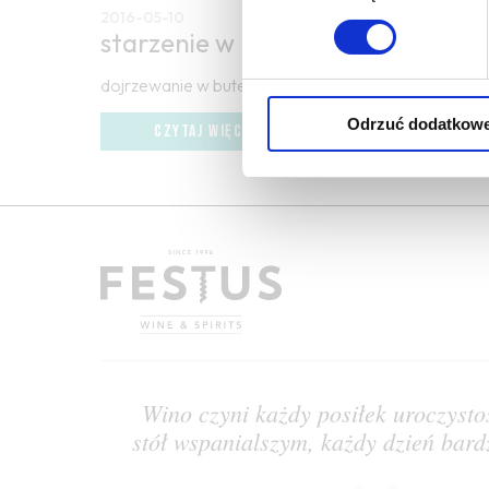
2016-05-10
starzenie w butelce
dojrzewanie w butelce
Odrzuć dodatkow
CZYTAJ WIĘCEJ
Wino czyni każdy posiłek uroczysto
stół wspanialszym, każdy dzień bar