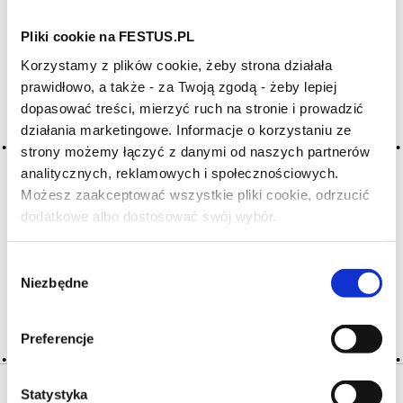
Pliki cookie na FESTUS.PL
Archiwum wpisów tagu: vide
Korzystamy z plików cookie, żeby strona działała
prawidłowo, a także - za Twoją zgodą - żeby lepiej
dopasować treści, mierzyć ruch na stronie i prowadzić
2016-05-10
puste
działania marketingowe. Informacje o korzystaniu ze
strony możemy łączyć z danymi od naszych partnerów
syn. wina płytkiego; wino cienkie na podniebieniu, któremu
analitycznych, reklamowych i społecznościowych.
brak koncentracji, smaku, bukietu i tekstury,
Możesz zaakceptować wszystkie pliki cookie, odrzucić
niezrównoważone, mało treściwe, bez mocy, bez głębi,
nieinteresujące, krótkie, pozbawione nuty owocowej; bywa,
dodatkowe albo dostosować swój wybór.
Czy masz ukończone 18 lat?
że nos jest bardzo obiecujący, a w ustach brak prawdziwego
… Więcej puste →
Wybór
Niezbędne
zgody
CZYTAJ WIĘCEJ
Preferencje
Statystyka