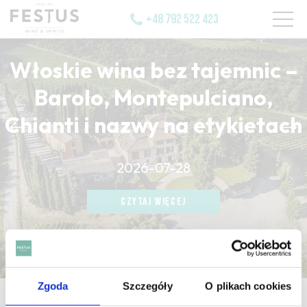
+48 792 522 423
Włoskie wina bez tajemnic –
Barolo, Montepulciano,
Chianti i nazwy na etykietach
CZYTAJ WIĘCEJ
2026-07-28
CZYTAJ WIĘCEJ
CZYTAJ WIĘCEJ
Zgoda
Szczegóły
O plikach cookies
strona główna
/
vide