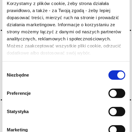
Korzystamy z plików cookie, żeby strona działała
prawidłowo, a także - za Twoją zgodą - żeby lepiej
Archiwum wpisów tagu: vicieux
dopasować treści, mierzyć ruch na stronie i prowadzić
działania marketingowe. Informacje o korzystaniu ze
strony możemy łączyć z danymi od naszych partnerów
2016-05-10
analitycznych, reklamowych i społecznościowych.
wadliwe
Możesz zaakceptować wszystkie pliki cookie, odrzucić
dodatkowe albo dostosować swój wybór.
wino z licznymi defektami
Czy masz ukończone 18 lat?
CZYTAJ WIĘCEJ
Wybór
Niezbędne
zgody
Preferencje
Statystyka
Marketing