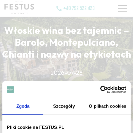
+48 792 522 423
Włoskie wina bez tajemnic –
Barolo, Montepulciano,
Chianti i nazwy na etykietach
CZYTAJ WIĘCEJ
2026-07-28
CZYTAJ WIĘCEJ
CZYTAJ WIĘCEJ
Zgoda
Szczegóły
O plikach cookies
Pliki cookie na FESTUS.PL
strona główna
/
vicieux