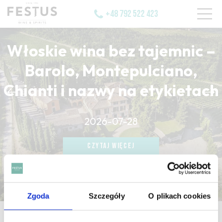
+48 792 522 423
Włoskie wina bez tajemnic –
Barolo, Montepulciano,
Chianti i nazwy na etykietach
CZYTAJ WIĘCEJ
2026-07-28
CZYTAJ WIĘCEJ
CZYTAJ WIĘCEJ
Zgoda
Szczegóły
O plikach cookies
strona główna
/
turbit