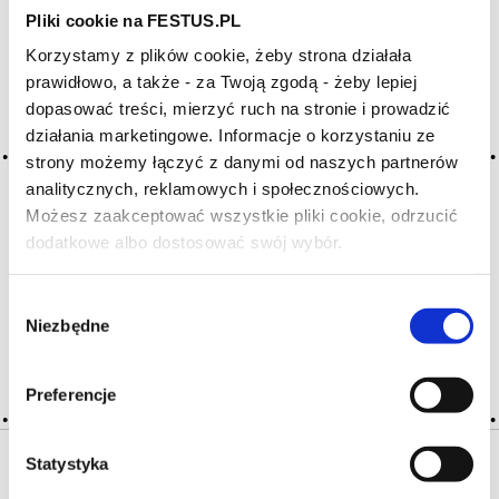
Pliki cookie na FESTUS.PL
Korzystamy z plików cookie, żeby strona działała
Archiwum wpisów tagu: turbit
prawidłowo, a także - za Twoją zgodą - żeby lepiej
dopasować treści, mierzyć ruch na stronie i prowadzić
działania marketingowe. Informacje o korzystaniu ze
2016-05-10
mętne
strony możemy łączyć z danymi od naszych partnerów
analitycznych, reklamowych i społecznościowych.
wino, któremu brak przejrzystości; tak może wyglądać wino
Możesz zaakceptować wszystkie pliki cookie, odrzucić
tylko w fazie winifikacji, élevage lub w butelce, w której
dodatkowe albo dostosować swój wybór.
wzruszono osad; wino źle sklarowane lub źle przefiltrowane
Czy masz ukończone 18 lat?
może być nieprzezroczyste; gorzej, gdy brak przejrzystości
wywołany jest chorobą … Więcej mętne →
Wybór
Niezbędne
zgody
CZYTAJ WIĘCEJ
Preferencje
Statystyka