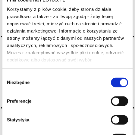
Korzystamy z plików cookie, żeby strona działała
Archiwum wpisów tagu: troene
prawidłowo, a także - za Twoją zgodą - żeby lepiej
dopasować treści, mierzyć ruch na stronie i prowadzić
działania marketingowe. Informacje o korzystaniu ze
2016-05-10
strony możemy łączyć z danymi od naszych partnerów
liguster
analitycznych, reklamowych i społecznościowych.
Możesz zaakceptować wszystkie pliki cookie, odrzucić
aromat kwiatowy niektórych win białych lub czerwonych;
dodatkowe albo dostosować swój wybór.
dawniej owoców l. i czarnego bzu używano do barwienia win,
Czy masz ukończone 18 lat?
obecnie ta praktyka jest zabroniona
Wybór
CZYTAJ WIĘCEJ
Niezbędne
zgody
Preferencje
Statystyka