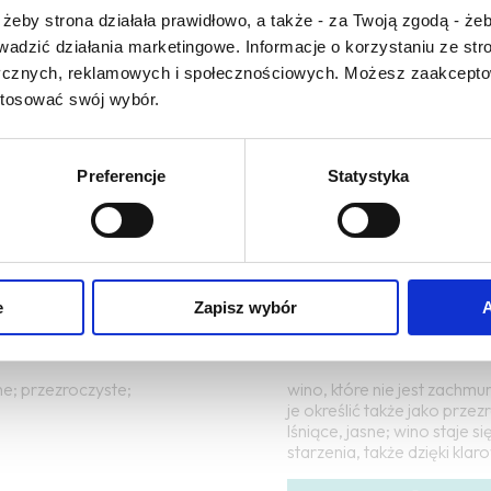
Czy masz ukończone 18 lat?
2016-05-10
żeby strona działała prawidłowo, a także - za Twoją zgodą - żeb
przezroczystość,
rowadzić działania marketingowe. Informacje o korzystaniu ze s
ycznych, reklamowych i społecznościowych. Możesz zaakceptow
ząsteczek stałych, jasne;
CZYTAJ WIĘCEJ
stosować swój wybór.
 czerwonego wina może mieć
oru (zbyt jasne); klarowne;
Preferencje
Statystyka
e
Zapisz wybór
A
2016-05-10
klarowne
ne; przezroczyste;
wino, które nie jest zachm
je określić także jako przez
lśniące, jasne; wino staje 
starzenia, także dzięki klar