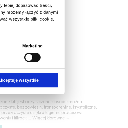
y lepiej dopasować treści,
 przezroczyste
trony możemy łączyć z danymi
ać wszystkie pliki cookie,
Marketing
kceptuję wszystkie
urzone lub jest oczyszczone z osadu; można
roczyste, bez zawiesin, transparentne, krystaliczne,
się przezroczyste dzięki długiemu procesowi
owaniu i filtracji; … Więcej klarowne →