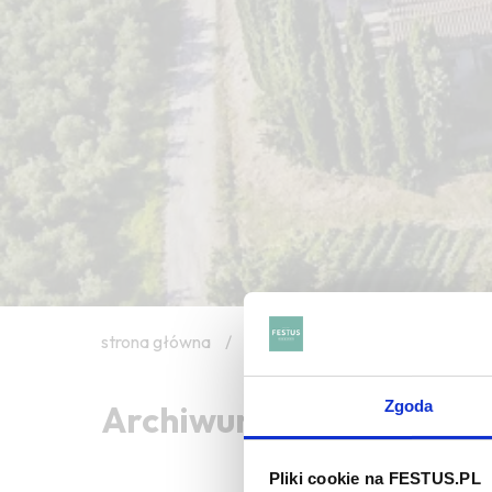
strona główna
/
transparent
Zgoda
Archiwum wpisów tagu:
Pliki cookie na FESTUS.PL