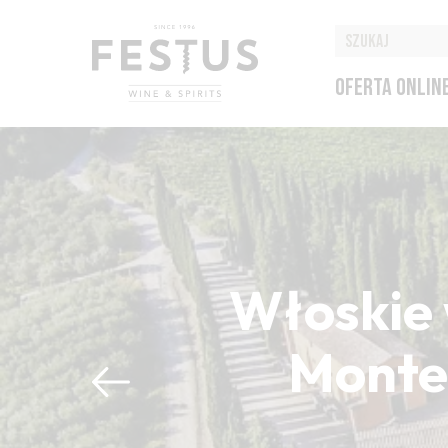
OFERTA ONLIN
Włoskie 
Montep