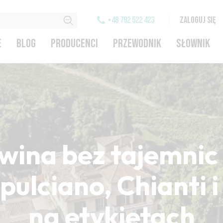
+48 792 522 423
ZALOGUJ SIĘ
E
BLOG
PRODUCENCI
PRZEWODNIK
SŁOWNIK
wina bez tajemnic 
ulciano, Chianti 
na etykietach