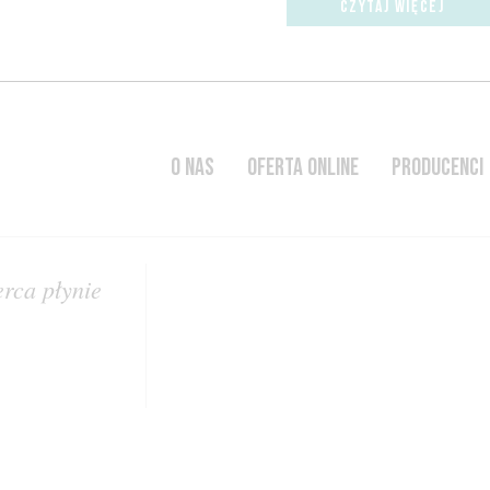
CZYTAJ WIĘCEJ
O NAS
OFERTA ONLINE
PRODUCENCI
erca płynie