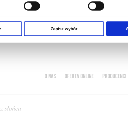
h
e
Zapisz wybór
A
O NAS
OFERTA ONLINE
PRODUCENCI
ez słońca