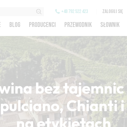
+48 792 522 423
ZALOGUJ SIĘ
E
BLOG
PRODUCENCI
PRZEWODNIK
SŁOWNIK
wina bez tajemnic 
ulciano, Chianti 
na etykietach