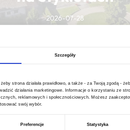
2026-07-28
CZYTAJ WIĘCEJ
CZYTAJ WIĘCEJ
CZYTAJ WIĘCEJ
Szczegóły
Czy masz ukończone 18 lat?
żeby strona działała prawidłowo, a także - za Twoją zgodą - żeb
rowadzić działania marketingowe. Informacje o korzystaniu ze s
ycznych, reklamowych i społecznościowych. Możesz zaakceptow
stosować swój wybór.
 topaze
Preferencje
Statystyka