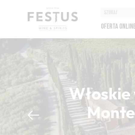
OFERTA ONLIN
Włoskie 
Montep