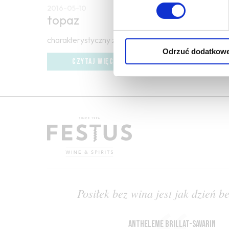
2016-05-10
topaz
charakterystyczny żółty kolor niektórych win białyc
Odrzuć dodatkow
CZYTAJ WIĘCEJ
Posiłek bez wina jest jak dzień b
Antheleme Brillat-Savarin