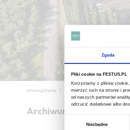
Zgoda
Pliki cookie na FESTUS.PL
Korzystamy z plików cookie, 
strona główna
/
topaze
mierzyć ruch na stronie i p
od naszych partnerów analit
odrzucić dodatkowe albo do
Archiwum wpisów tagu:
Wybór
Niezbędne
zgody