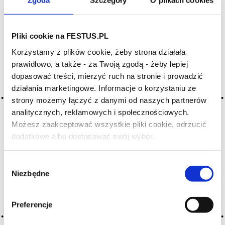
Zgoda
Szczegóły
O plikach cookies
Archiwum wpisów tagu: the big
Pliki cookie na FESTUS.PL
smoke
Korzystamy z plików cookie, żeby strona działała
prawidłowo, a także - za Twoją zgodą - żeby lepiej
dopasować treści, mierzyć ruch na stronie i prowadzić
Nothing Found
działania marketingowe. Informacje o korzystaniu ze
strony możemy łączyć z danymi od naszych partnerów
analitycznych, reklamowych i społecznościowych.
Możesz zaakceptować wszystkie pliki cookie, odrzucić
dodatkowe albo dostosować swój wybór.
Czy masz ukończone 18 lat?
Wybór
Niezbędne
zgody
It seems we can’t find what you’re looking for. Perhaps
searching can help.
Preferencje
Szukaj: