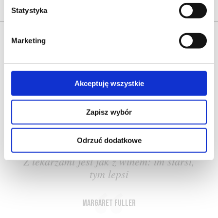
Statystyka
Marketing
Akceptuję wszystkie
O NAS
OFERTA ONLINE
PRODUCENCI
BLOG
Zapisz wybór
PRZEWODNIK
SŁOWNIK
Odrzuć dodatkowe
Z lekarzami jest jak z winem: im starsi,
tym lepsi
Margaret Fuller