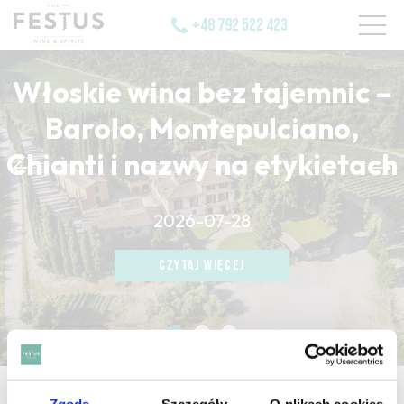
+48 792 522 423
Włoskie wina bez tajemnic –
Barolo, Montepulciano,
Chianti i nazwy na etykietach
CZYTAJ WIĘCEJ
2026-07-28
CZYTAJ WIĘCEJ
CZYTAJ WIĘCEJ
strona główna
/
the big smoke