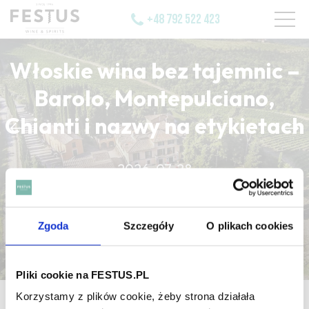
+48 792 522 423
Włoskie wina bez tajemnic –
Barolo, Montepulciano,
Chianti i nazwy na etykietach
CZYTAJ WIĘCEJ
2026-07-28
CZYTAJ WIĘCEJ
CZYTAJ WIĘCEJ
Zgoda
Szczegóły
O plikach cookies
Pliki cookie na FESTUS.PL
Korzystamy z plików cookie, żeby strona działała
strona główna
/
tactile