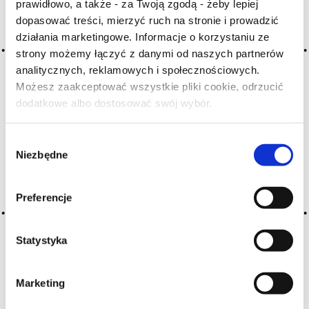
prawidłowo, a także - za Twoją zgodą - żeby lepiej
dopasować treści, mierzyć ruch na stronie i prowadzić
Archiwum wpisów tagu: tactile
działania marketingowe. Informacje o korzystaniu ze
strony możemy łączyć z danymi od naszych partnerów
analitycznych, reklamowych i społecznościowych.
Możesz zaakceptować wszystkie pliki cookie, odrzucić
2016-05-10
dotykowe cechy wina
dodatkowe albo dostosować swój wybór.
Czy masz ukończone 18 lat?
CZYTAJ WIĘCEJ
Wybór
Niezbędne
zgody
Preferencje
Statystyka
Marketing
O NAS
OFERTA ONLINE
PRODUCENCI
BLOG