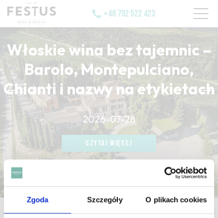
+48 792 522 423
Włoskie wina bez tajemnic –
Barolo, Montepulciano,
Chianti i nazwy na etykietach
CZYTAJ WIĘCEJ
2026-07-28
CZYTAJ WIĘCEJ
CZYTAJ WIĘCEJ
Zgoda
Szczegóły
O plikach cookies
strona główna
/
sediment