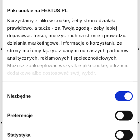
Pliki cookie na FESTUS.PL
Archiwum wpisów tagu:
Korzystamy z plików cookie, żeby strona działała
sediment
prawidłowo, a także - za Twoją zgodą - żeby lepiej
dopasować treści, mierzyć ruch na stronie i prowadzić
działania marketingowe. Informacje o korzystaniu ze
2016-05-10
strony możemy łączyć z danymi od naszych partnerów
osad
analitycznych, reklamowych i społecznościowych.
Możesz zaakceptować wszystkie pliki cookie, odrzucić
drobiny ciał stałych osadzających się w butelce lub na dnie
beczki podczas starzenia się wina (czasami może mieć formę
dodatkowe albo dostosować swój wybór.
Czy masz ukończone 18 lat?
skorupy); nie jest to oznaka złego wina, przeciwnie –
wskazuje na jego wysoką jakość; może mieć … Więcej osad
Wybór
→
Niezbędne
zgody
CZYTAJ WIĘCEJ
Preferencje
Statystyka