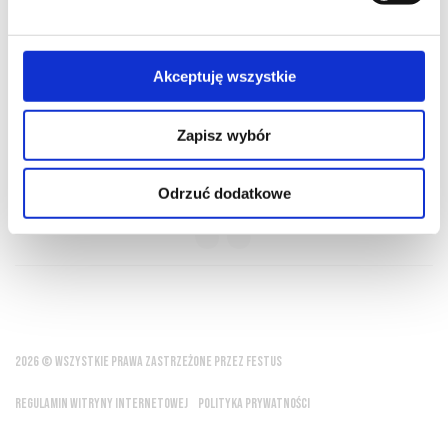
O NAS
OFERTA ONLINE
PRODUCENCI
BLOG
PRZEWODNIK
SŁOWNIK
Akceptuję wszystkie
Zapisz wybór
Wino to intelektualna część posiłku
Odrzuć dodatkowe
Aleksander Dumas
2026 © WSZYSTKIE PRAWA ZASTRZEŻONE PRZEZ FESTUS
REGULAMIN WITRYNY INTERNETOWEJ
POLITYKA PRYWATNOŚCI