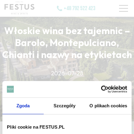
+48 792 522 423
Włoskie wina bez tajemnic –
Barolo, Montepulciano,
Chianti i nazwy na etykietach
CZYTAJ WIĘCEJ
2026-07-28
CZYTAJ WIĘCEJ
CZYTAJ WIĘCEJ
Zgoda
Szczegóły
O plikach cookies
Pliki cookie na FESTUS.PL
strona główna
/
saffron