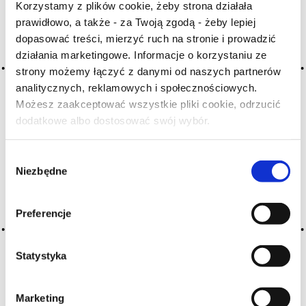
Korzystamy z plików cookie, żeby strona działała
prawidłowo, a także - za Twoją zgodą - żeby lepiej
Archiwum wpisów tagu: saffron
dopasować treści, mierzyć ruch na stronie i prowadzić
działania marketingowe. Informacje o korzystaniu ze
strony możemy łączyć z danymi od naszych partnerów
2016-05-10
analitycznych, reklamowych i społecznościowych.
szafran
Możesz zaakceptować wszystkie pliki cookie, odrzucić
dodatkowe albo dostosować swój wybór.
Czy masz ukończone 18 lat?
aromat korzenny obecny w kilku rzadkich winach białych
i czerwonych
Wybór
CZYTAJ WIĘCEJ
Niezbędne
zgody
Preferencje
Statystyka
Marketing