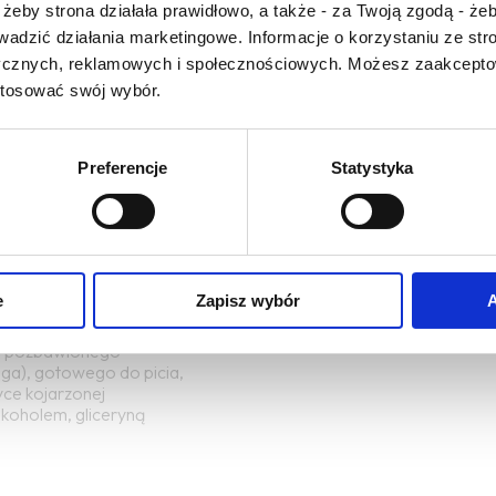
żeby strona działała prawidłowo, a także - za Twoją zgodą - żeb
2016-05-10
 oliwek)
maduro
rowadzić działania marketingowe. Informacje o korzystaniu ze s
ycznych, reklamowych i społecznościowych. Możesz zaakceptow
k niekiedy pojawiający się
(port.) dojrzałe; wino sta
stosować swój wybór.
ordeaux
do picia jako młode (vinho
CZYTAJ WIĘCEJ
Preferencje
Statystyka
e
Zapisz wybór
A
o, pozbawionego
a), gotowego do picia,
tyce kojarzonej
alkoholem, gliceryną