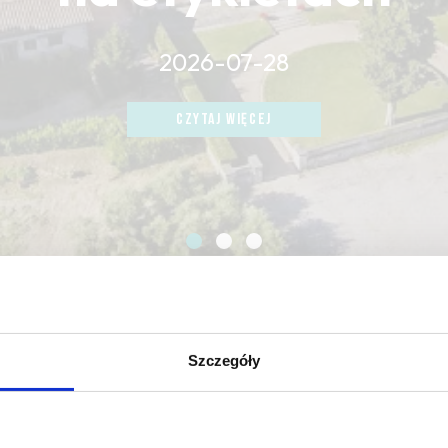
2026-07-28
CZYTAJ WIĘCEJ
CZYTAJ WIĘCEJ
CZYTAJ WIĘCEJ
Szczegóły
ripe
Czy masz ukończone 18 lat?