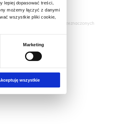
y lepiej dopasować treści,
trony możemy łączyć z danymi
ać wszystkie pliki cookie,
rzone, w przeciwieństwie do win przeznaczonych
 verde)
Marketing
kceptuję wszystkie