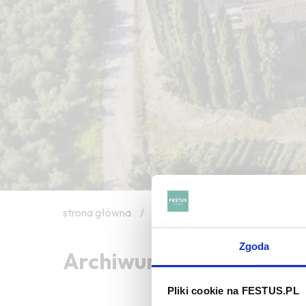
strona główna
/
ripe
Zgoda
Archiwum wpisów tagu: 
Pliki cookie na FESTUS.PL