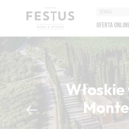
OFERTA ONLIN
Włoskie 
Montep