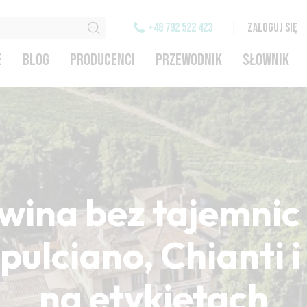
+48 792 522 423
ZALOGUJ SIĘ
E
BLOG
PRODUCENCI
PRZEWODNIK
SŁOWNIK
wina bez tajemnic 
ulciano, Chianti 
na etykietach