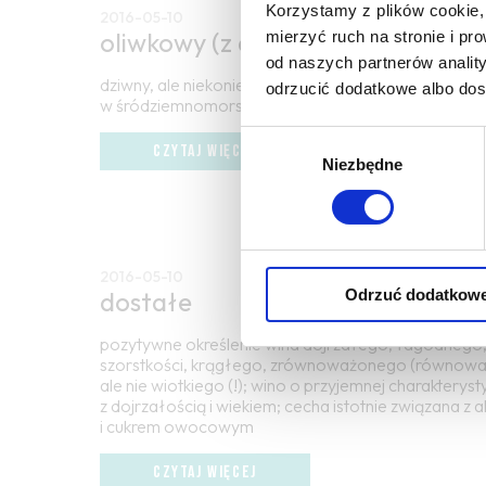
Korzystamy z plików cookie, 
2016-05-10
oliwkowy (z dojrzałych, czarnych
mierzyć ruch na stronie i p
od naszych partnerów analit
dziwny, ale niekoniecznie nieprzyjemny zapach i sma
odrzucić dodatkowe albo do
w śródziemnomorskich sauvignon blanc i białych b
Wybór
CZYTAJ WIĘCEJ
Niezbędne
zgody
2016-05-10
Odrzuć dodatkow
dostałe
pozytywne określenie wina dojrzałego, łagodneg
szorstkości, krągłego, zrównoważonego (równowag
ale nie wiotkiego (!); wino o przyjemnej charakterys
z dojrzałością i wiekiem; cecha istotnie związana z 
i cukrem owocowym
CZYTAJ WIĘCEJ